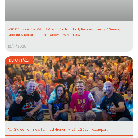
500 000 videní – MADUAR feat. Captain Jack, Rednex, Twenty 4 Seven,
Nicotini & Robert Burian – Show How Mad U A
12/11/2025
REPORTÁŽE
Na Krídlach anjelov, Žiar nad Hronom – 20.10.2025 | Fotoreport