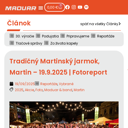
0
0,00
€
Článok
späť na všetky Články
30. výročie
Podujatia
Pripravujeme
Reportáže
Tlačové správy
Zo života kapely
Tradičný Martinský jarmok,
Martin – 19.9.2025 | Fotoreport
19/09/2025
Reportáže
,
Vybrané
2025
,
Akcie
,
Foto
,
Maduar & band
,
Martin