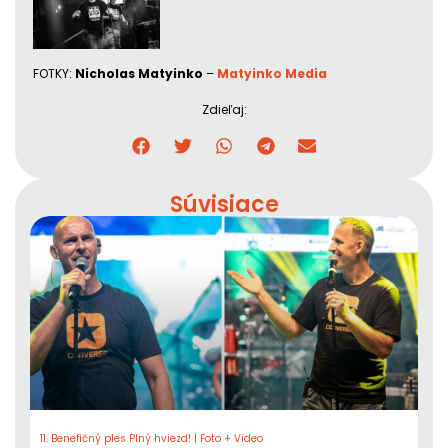
FOTKY:
Nicholas Matyinko
–
Matyinko Media
Zdieľaj:
Súvisiace
11. Benefičný ples Plný hviezd! | Foto + Video