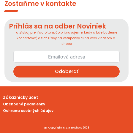
Zostaňme v kontakte
Prihlás sa na odber Noviniek
a získaj prehľad o tom, čo pripravujeme, kedy a kde budeme
koncertovať, a tiež zľavy na vstupenky či na veci v našom e-
shope
Odoberať
Zákaznícky účet
Obchodné podmienky
Ochrana osobných údajov
Copyright M&M Brothers 2023