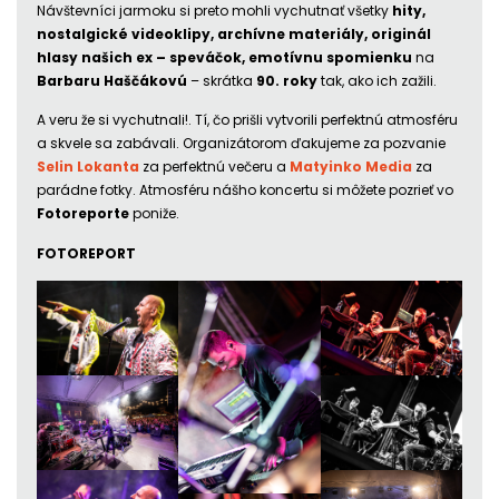
Návštevníci jarmoku si preto mohli vychutnať všetky
hity,
nostalgické videoklipy, archívne materiály, originál
hlasy našich ex – speváčok, emotívnu spomienku
na
Barbaru Haščákovú
– skrátka
90. roky
tak, ako ich zažili.
A veru že si vychutnali!. Tí, čo prišli vytvorili perfektnú atmosféru
a skvele sa zabávali. Organizátorom ďakujeme za pozvanie
Selin Lokanta
za perfektnú večeru a
Matyinko Media
za
parádne fotky. Atmosféru nášho koncertu si môžete pozrieť vo
Fotoreporte
poniže.
FOTOREPORT