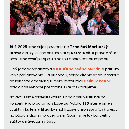
19.9.2025
sme prijali pozvanie na
Tradičný Martinský
jarmok
, ktorý v sebe obsahoval aj
Retro Deň
. A práve v rámci
neho sme vystúpili spolu s našou doprovodnou kapelou.
Celý jarmok organizovala
Kultúrna scéna Martin
a patrí im
veľké poďakovanie. Od príchodu, cez privítanie až po „hostinu“
po koncerte v tradičnej tureckej reštaurácii
Selin Lokanta
,
bolo o nás výborne postarané. Ešte raz ďakujeme!!!
Na akciu sme priniesli skrátenú, hodinovú verziu nášho
koncertného programu s kapelou. Vďaka
LED stene
sme s
využitím
Laterny Magiky
mohli zosynchronizovať živý prejav
na pódiu s dianím práve na nej. Spojili sme tak koncertný
zážitok s návratom v čase.