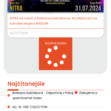
NITRA sa rozlúči s Barbarou Haščákovou. Na blížiacom sa
koncerte skupiny MADUAR.
26/07/2024
Načítať ďalšie
Najčítanejšie
Barbara Haščáková - Odpočívaj v Pokoji
. Ďakujeme a
spomíname! Video
ALL-IN-ONE COLLECTION