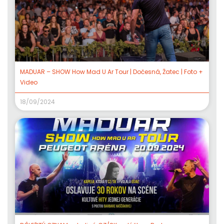
MADUAR – SHOW How Mad U Ar Tour | Dočesná, Žatec | Foto +
Video
18/09/2024