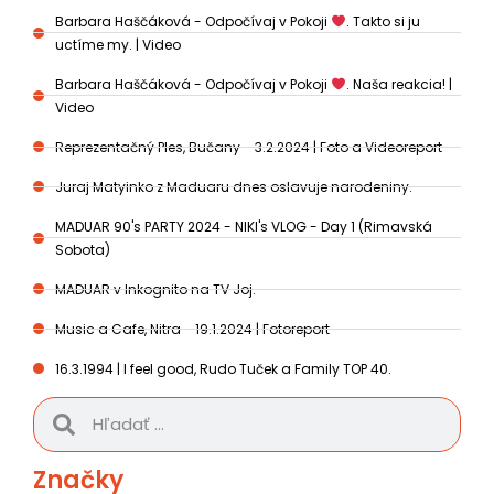
Barbara Haščáková - Odpočívaj v Pokoji
. Takto si ju
uctíme my. | Video
Barbara Haščáková - Odpočívaj v Pokoji
. Naša reakcia! |
Video
Reprezentačný Ples, Bučany - 3.2.2024 | Foto a Videoreport
Juraj Matyinko z Maduaru dnes oslavuje narodeniny.
MADUAR 90's PARTY 2024 - NIKI's VLOG - Day 1 (Rimavská
Sobota)
MADUAR v Inkognito na TV Joj.
Music a Cafe, Nitra - 19.1.2024 | Fotoreport
16.3.1994 | I feel good, Rudo Tuček a Family TOP 40.
Značky