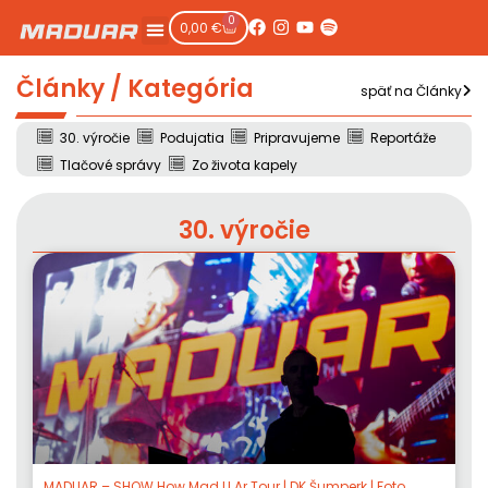
0
0,00
€
Články / Kategória
späť na Články
30. výročie
Podujatia
Pripravujeme
Reportáže
Tlačové správy
Zo života kapely
30. výročie
MADUAR – SHOW How Mad U Ar Tour | DK Šumperk | Foto