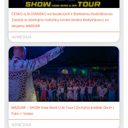
ČESKO a SLOVENSKO sa bude lúčiť s Barbarou Haščákovou.
Zaslúži si dôstojnú rozlúčku, tvrdia bratia Matyinkovci zo
skupiny MADUAR.
14/08/2024
MADUAR – SHOW How Mad U Ar Tour | Zichyho kaštieľ, Divín |
Foto + Video
13/08/2024