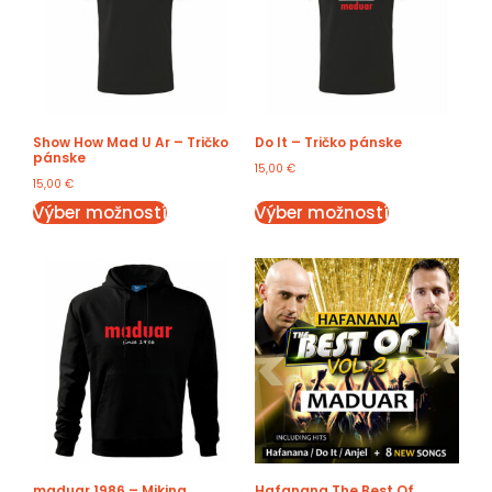
Show How Mad U Ar – Tričko
Do It – Tričko pánske
pánske
15,00
€
15,00
€
Výber možností
Výber možností
maduar 1986 – Mikina
Hafanana The Best Of