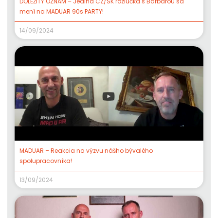
DÔLEŽITÝ OZNAM – Jediná CZ/SK rozlúčka s Barbarou sa
mení na MADUAR 90s PARTY!
14/09/2024
MADUAR – Reakcia na výzvu nášho bývalého
spolupracovníka!
13/09/2024