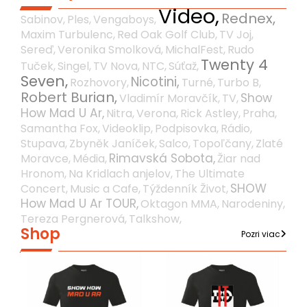
Video,
Rednex,
Sabinov,
Ples,
Vengaboys,
Maxim Turbulenc,
Red Oak Golf Club,
TV Joj,
Sereď,
Veronika Smolková,
MichalFest,
Rudo
Twenty 4
Tuček,
Singel,
TV Nova,
NTC,
Súťaž,
Seven,
Nicotini,
Rozhovory,
Turné,
Turbo B,
Robert Burian,
Show
Vladimír Moravčík,
TV,
How Mad U Ar,
Nitra,
Verona,
Rick Astley,
Praha,
Samantha Fox,
Videoklip,
Podpisovka,
Rádio,
Stupava,
Zbyněk Janíček,
Salco,
Topoľčany,
Zlaté
Rimavská Sobota,
Moravce,
Média,
Žiar nad
Hronom,
Na Kridlach anjelov,
The Ultimate
SHOW
Concert,
Music a Cafe,
Týždenník Život,
How Mad U Ar TOUR,
Oktagon MMA,
Narodeniny,
Tereza Pergnerová,
Talkshow,
Shop
Pozri viac