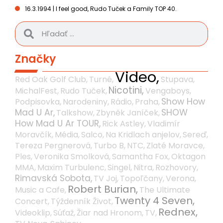
16.3.1994 | I feel good, Rudo Tuček a Family TOP 40.
Značky
Video,
Red Oak Golf Club,
Turné,
Stupava,
Nicotini,
MichalFest,
Rudo Tuček,
Vengaboys,
Show How
Podpisovka,
Narodeniny,
Rádio,
Praha,
Mad U Ar,
SHOW
Talkshow,
Zbyněk Janíček,
How Mad U Ar TOUR,
Rick Astley,
Vladimír
Moravčík,
Média,
Salco,
Na Kridlach anjelov,
Sereď,
Tereza Pergnerová,
Turbo B,
NTC,
Zlaté Moravce,
Ples,
Veronika Smolková,
Samantha Fox,
Oktagon
MMA,
Maxim Turbulenc,
Singel,
Nitra,
Rozhovory,
Rimavská Sobota,
TV Joj,
Topoľčany,
Verona,
Robert Burian,
Music a Cafe,
The Ultimate
Twenty 4 Seven,
Concert,
Týždenník Život,
Rednex,
Videoklip,
Súťaž,
Žiar nad Hronom,
TV,