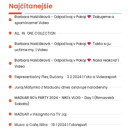
Najčítanejšie
Barbara Haščáková - Odpočívaj v Pokoji
. Ďakujeme a
spomíname! Video
ALL-IN-ONE COLLECTION
Barbara Haščáková - Odpočívaj v Pokoji
. Takto si ju
uctíme my. | Video
Barbara Haščáková - Odpočívaj v Pokoji
. Naša reakcia! |
Video
Reprezentačný Ples, Bučany - 3.2.2024 | Foto a Videoreport
Juraj Matyinko z Maduaru dnes oslavuje narodeniny.
MADUAR 90's PARTY 2024 - NIKI's VLOG - Day 1 (Rimavská
Sobota)
MADUAR v Inkognito na TV Joj.
Music a Cafe, Nitra - 19.1.2024 | Fotoreport