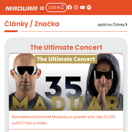
0
0,00
€
Články / Značka
späť na Články
The Ultimate Concert
Narodeninový koncert Maduaru si pozrelo viac ako 12 000
ľudí!!! | Foto a Video