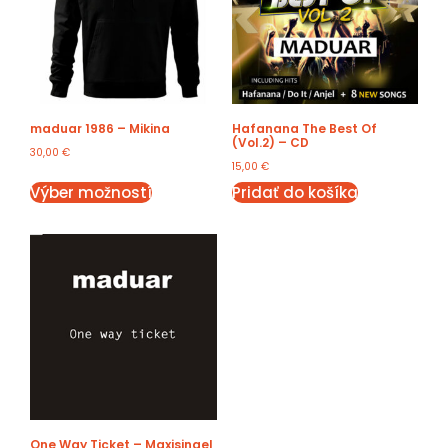
maduar 1986 – Mikina
Hafanana The Best Of
(Vol.2) – CD
30,00
€
15,00
€
Výber možností
Pridať do košíka
One Way Ticket – Maxisingel