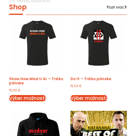
TV Nova,
Sabinov,
Shop
Pozri viac
Show How Mad U Ar – Tričko
Do It – Tričko pánske
pánske
15,00
€
15,00
€
Výber možností
Výber možností