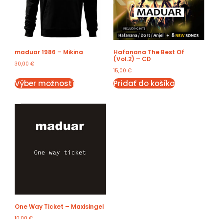
maduar 1986 – Mikina
Hafanana The Best Of
(Vol.2) – CD
30,00
€
15,00
€
Výber možností
Pridať do košíka
One Way Ticket – Maxisingel
10,00
€