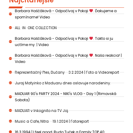
Najčítanejšie
Barbara Haščáková - Odpočívaj v Pokoji
. Ďakujeme a
spomíname! Video
ALL-IN-ONE COLLECTION
Barbara Haščáková - Odpočívaj v Pokoji
. Takto si ju
uctíme my. | Video
Barbara Haščáková - Odpočívaj v Pokoji
. Naša reakcia! |
Video
Reprezentačný Ples, Bučany - 3.2.2024 | Foto a Videoreport
Juraj Matyinko z Maduaru dnes oslavuje narodeniny.
MADUAR 90's PARTY 2024 - NIKI's VLOG - Day 1 (Rimavská
Sobota)
MADUAR v Inkognito na TV Joj.
Music a Cafe, Nitra - 19.1.2024 | Fotoreport
16.3.1994 | I feel good, Rudo Tuček a Family TOP 40.