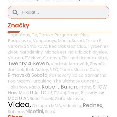
Značky
Topoľčany,
TV,
Tereza Pergnerová,
Ples,
Podpisovka,
Vengaboys,
Média,
Sereď,
Turbo B,
Veronika Smolková,
Red Oak Golf Club,
Týždenník
Život,
Narodeniny,
MichalFest,
Na Kridlach anjelov,
Verona,
TV Nova,
Stupava,
Žiar nad Hronom,
Nitra,
Twenty 4 Seven,
Vladimír Moravčík,
Zbyněk
Janíček,
Rick Astley,
NTC,
Turné,
Music a Cafe,
Rimavská Sobota,
Rozhovory,
Salco,
Samantha
Fox,
Maxim Turbulenc,
The Ultimate Concert,
Robert Burian,
SHOW
Talkshow,
Rádio,
Praha,
How Mad U Ar TOUR,
Show How
TV Joj,
Singel,
Mad U Ar,
Rudo Tuček,
Zlaté Moravce,
Video,
Rednex,
Oktagon MMA,
Videoklip,
Nicotini,
Sabinov,
Súťaž,