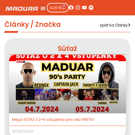
0
0,00
€
Články / Značka
späť na Články
Súťaž
Mega SÚŤAŽ o 2×4 vstupenky pre celú PARTIU!
14/05/2024