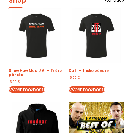
Shop
Pozri viac
Show How Mad U Ar – Tričko
Do It – Tričko pánske
pánske
15,00
€
15,00
€
Výber možností
Výber možností