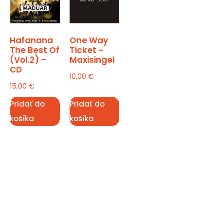
Hafanana
One Way
The Best Of
Ticket –
(Vol.2) –
Maxisingel
CD
10,00
€
15,00
€
Pridať do
Pridať do
košíka
košíka