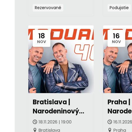
Rezervované
Podujatie
18
16
NOV
NOV
Bratislava |
Praha |
Narodeninový
Narode
galakoncert v
galako
18.11.2026 | 19:00
16.11.2026
Pyramíde (SK)
Lucern
Bratislava
Praha