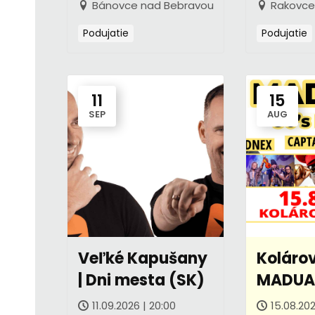
podujatie
Bánovce nad Bebravou
Rakovce
Podujatie
Podujatie
11
15
SEP
AUG
Veľké Kapušany
Kolárov
| Dni mesta (SK)
MADUAR
Party
11.09.2026 | 20:00
15.08.202