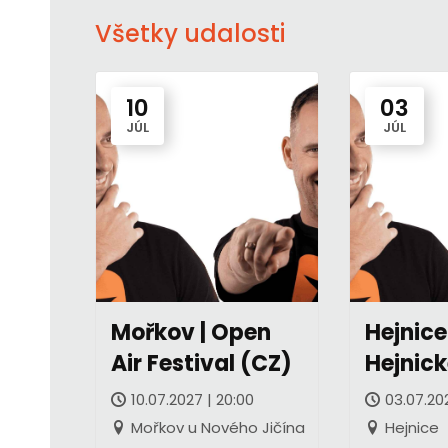
Všetky udalosti
10
03
JÚL
JÚL
Mořkov | Open
Hejnice 
Air Festival (CZ)
Hejnick
slavnos
10.07.2027 | 20:00
03.07.20
Mořkov u Nového Jičína
Hejnice