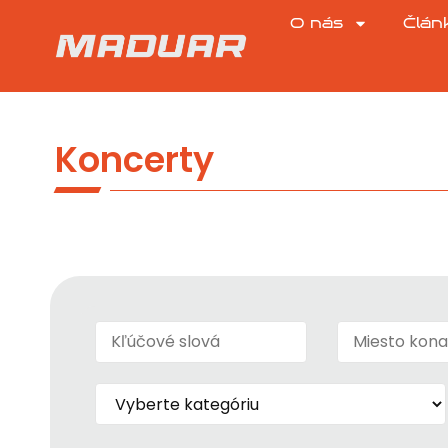
O nás
Člán
Koncerty