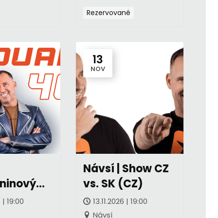
Rezervované
13
NOV
Návsí | Show CZ
ninový
vs. SK (CZ)
ncert v
 | 19:00
13.11.2026 | 19:00
e (CZ)
Návsí