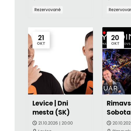
Rezervované
Rezervova
21
20
OKT
OKT
Levice | Dni
Rimav
mesta (SK)
Sobota 
Narode
21.10.2026 | 20:00
20.10.202
ČEKY po