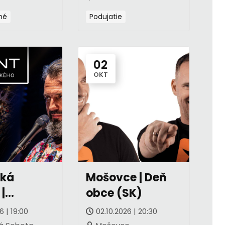
né
Podujatie
02
OKT
ská
Mošovce | Deň
|
obce (SK)
ninoý
6 | 19:00
02.10.2026 | 20:30
int (SK)