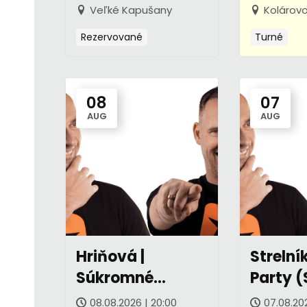
Veľké Kapušany
Kolárov
Rezervované
Turné
08
07
AUG
AUG
Hriňová |
Strelník
Súkromné
Party (
podujatie (SK)
08.08.2026 | 20:00
07.08.20