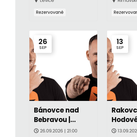
Levice
Rimavsk
Rezervované
Rezervova
26
13
SEP
SEP
Bánovce nad
Rakovc
Bebravou |
Hodov
Mestské
slávnos
26.09.2026 | 21:00
13.09.202