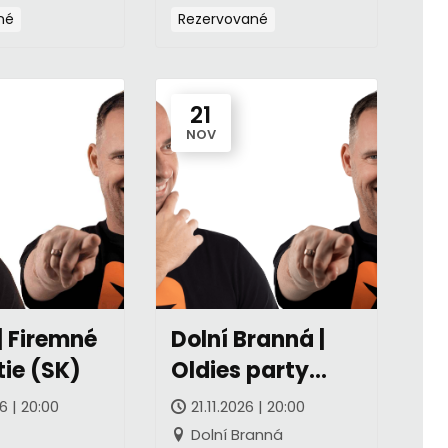
né
Rezervované
21
NOV
| Firemné
Dolní Branná |
ie (SK)
Oldies party
(CZ)
6 | 20:00
21.11.2026 | 20:00
Dolní Branná