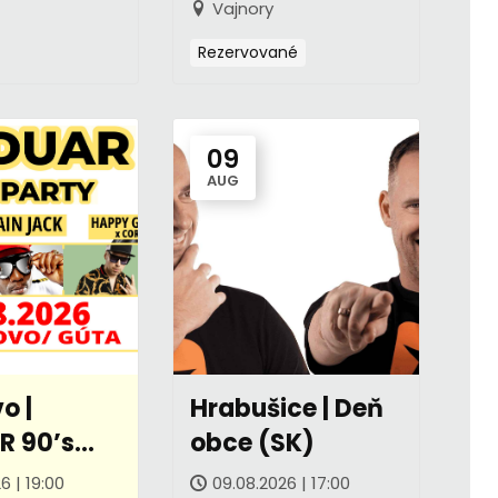
Vajnory
Rezervované
09
AUG
o |
Hrabušice | Deň
 90’s
obce (SK)
6 | 19:00
09.08.2026 | 17:00