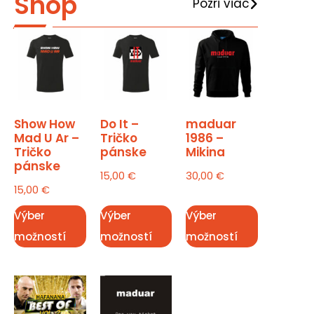
Shop
Pozri viac
Show How
Do It –
maduar
Mad U Ar –
Tričko
1986 –
Tričko
pánske
Mikina
pánske
15,00
€
30,00
€
15,00
€
Výber
Výber
Výber
možností
možností
možností