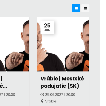
25
JÚN
|
Vráble | Mestské
é
podujatie (SK)
ti (CZ)
27 | 20:00
25.06.2027 | 20:00
Vráble