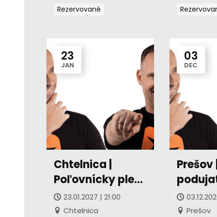
Rezervované
Rezervova
23
03
JAN
DEC
Chtelnica |
Prešov 
Poľovnícky ples
podujat
(SK)
23.01.2027 | 21:00
03.12.202
Chtelnica
Prešov