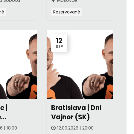
á Sobota
Mošovce
né
Rezervované
12
SEP
e |
Bratislava | Dni
é
Vajnor (SK)
ti (SK)
6 | 18:00
12.09.2026 | 20:00