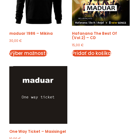
maduar 1986 – Mikina
Hafanana The Best Of
(Vol.2) – CD
30,00
€
15,00
€
Výber možností
Pridať do košíka
One Way Ticket – Maxisingel
10,00
€