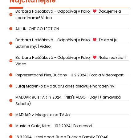
Najčítanejšie
Barbara Haščáková - Odpočívaj v Pokoji
. Ďakujeme a
spomíname! Video
ALL-IN-ONE COLLECTION
Barbara Haščáková - Odpočívaj v Pokoji
. Takto si ju
uctíme my. | Video
Barbara Haščáková - Odpočívaj v Pokoji
. Naša reakcia! |
Video
Reprezentačný Ples, Bučany - 3.2.2024 | Foto a Videoreport
Juraj Matyinko z Maduaru dnes oslavuje narodeniny.
MADUAR 90's PARTY 2024 - NIKI's VLOG - Day 1 (Rimavská
Sobota)
MADUAR v Inkognito na TV Joj.
Music a Cafe, Nitra - 19.1.2024 | Fotoreport
16.3.1994 | I feel good, Rudo Tuček a Family TOP 40.