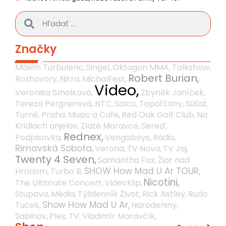
Značky
Maxim Turbulenc,
Singel,
Oktagon MMA,
Talkshow,
Robert Burian,
Rozhovory,
Nitra,
MichalFest,
Video,
Veronika Smolková,
Zbyněk Janíček,
Tereza Pergnerová,
NTC,
Salco,
Topoľčany,
Súťaž,
Turné,
Praha,
Music a Cafe,
Red Oak Golf Club,
Na
Kridlach anjelov,
Zlaté Moravce,
Sereď,
Rednex,
Podpisovka,
Vengaboys,
Rádio,
Rimavská Sobota,
Verona,
TV Nova,
TV Joj,
Twenty 4 Seven,
Samantha Fox,
Žiar nad
SHOW How Mad U Ar TOUR,
Hronom,
Turbo B,
Nicotini,
The Ultimate Concert,
Videoklip,
Stupava,
Média,
Týždenník Život,
Rick Astley,
Rudo
Show How Mad U Ar,
Tuček,
Narodeniny,
Sabinov,
Ples,
TV,
Vladimír Moravčík,