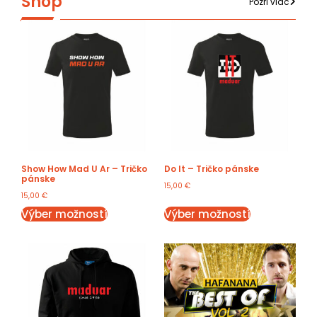
Shop
Pozri viac
Show How Mad U Ar – Tričko
Do It – Tričko pánske
pánske
15,00
€
15,00
€
Výber možností
Výber možností