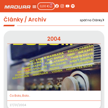
0
0,00
€
Články / Archív
späť na Články
2004
Čo Bolo, Bolo…
27/01/2004