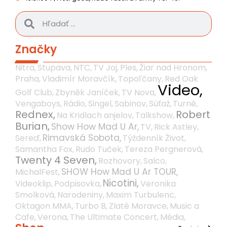
Značky
Nitra,
Stupava,
NTC,
TV Joj,
Ples,
Žiar nad Hronom,
Praha,
Vladimír Moravčík,
Topoľčany,
Red Oak
Video,
Golf Club,
Zbyněk Janíček,
TV Nova,
Vengaboys,
Rádio,
Singel,
Sabinov,
Súťaž,
Turné,
Rednex,
Robert
Na Kridlach anjelov,
Talkshow,
Burian,
Show How Mad U Ar,
TV,
Rick Astley,
Rimavská Sobota,
Sereď,
Týždenník Život,
Samantha Fox,
Rudo Tuček,
Tereza Pergnerová,
Twenty 4 Seven,
Rozhovory,
Salco,
SHOW How Mad U Ar TOUR,
MichalFest,
Nicotini,
Videoklip,
Podpisovka,
Veronika
Smolková,
Narodeniny,
Maxim Turbulenc,
Oktagon MMA,
Turbo B,
Zlaté Moravce,
Music a
Cafe,
Verona,
The Ultimate Concert,
Média,