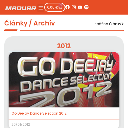
0
0,00
€
Články / Archív
späť na Články
2012
Go Deejay Dance Selection 2012
26/01/2012