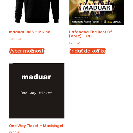
maduar 1986 – Mikina
Hafanana The Best Of
(Vol.2) – CD
30,00
€
15,00
€
Výber možností
Pridať do košíka
One Way Ticket – Maxisingel
10,00
€