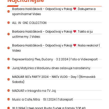
Najčítanejšie
Barbara Haščáková - Odpočívaj v Pokoji
. Ďakujeme a
spomíname! Video
ALL-IN-ONE COLLECTION
Barbara Haščáková - Odpočívaj v Pokoji
. Takto si ju
uctíme my. | Video
Barbara Haščáková - Odpočívaj v Pokoji
. Naša reakcia! |
Video
Reprezentačný Ples, Bučany - 3.2.2024 | Foto a Videoreport
Juraj Matyinko z Maduaru dnes oslavuje narodeniny.
MADUAR 90's PARTY 2024 - NIKI's VLOG - Day 1 (Rimavská
Sobota)
MADUAR v Inkognito na TV Joj.
Music a Cafe, Nitra - 19.1.2024 | Fotoreport
16.3.1994 | I feel good, Rudo Tuček a Family TOP 40.