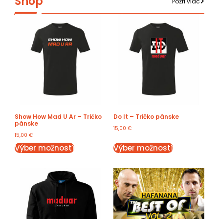
Shop
Pozri viac
Show How Mad U Ar – Tričko
Do It – Tričko pánske
pánske
15,00
€
15,00
€
Výber možností
Výber možností