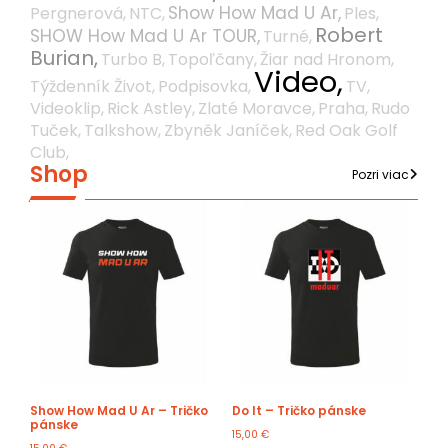
Show How Mad U Ar,
Pergnerová,
NTC,
Ples,
Robert
SHOW How Mad U Ar TOUR,
Turné,
Burian,
Turbo B,
Topoľčany,
Žiar nad Hronom,
Video,
Týždenník Život,
Podpisovka,
TV,
Videoklip,
Rick Astley,
Zlaté Moravce,
Praha,
Rudo
Tuček,
Talkshow,
Zbyněk Janíček,
Red Oak Golf
Club,
Shop
Pozri viac
Show How Mad U Ar – Tričko
Do It – Tričko pánske
pánske
15,00
€