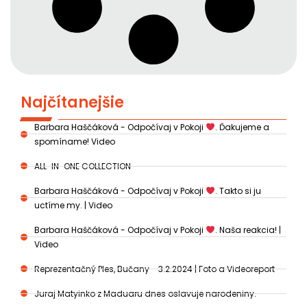
Najčítanejšie
Barbara Haščáková - Odpočívaj v Pokoji
. Ďakujeme a
spomíname! Video
ALL-IN-ONE COLLECTION
Barbara Haščáková - Odpočívaj v Pokoji
. Takto si ju
uctíme my. | Video
Barbara Haščáková - Odpočívaj v Pokoji
. Naša reakcia! |
Video
Reprezentačný Ples, Bučany - 3.2.2024 | Foto a Videoreport
Juraj Matyinko z Maduaru dnes oslavuje narodeniny.