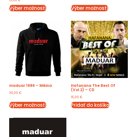
15,00
€
Výber možností
Výber možností
maduar 1986 – Mikina
Hafanana The Best Of
(Vol.2) – CD
30,00
€
15,00
€
Výber možností
Pridať do košíka