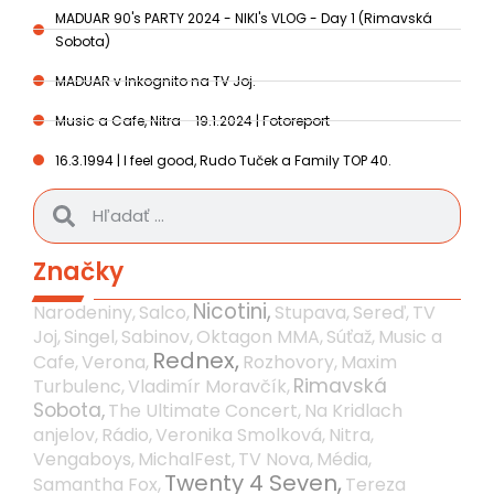
MADUAR 90's PARTY 2024 - NIKI's VLOG - Day 1 (Rimavská
Sobota)
MADUAR v Inkognito na TV Joj.
Music a Cafe, Nitra - 19.1.2024 | Fotoreport
16.3.1994 | I feel good, Rudo Tuček a Family TOP 40.
Značky
Nicotini,
Narodeniny,
Salco,
Stupava,
Sereď,
TV
Joj,
Singel,
Sabinov,
Oktagon MMA,
Súťaž,
Music a
Rednex,
Cafe,
Verona,
Rozhovory,
Maxim
Rimavská
Turbulenc,
Vladimír Moravčík,
Sobota,
The Ultimate Concert,
Na Kridlach
anjelov,
Rádio,
Veronika Smolková,
Nitra,
Vengaboys,
MichalFest,
TV Nova,
Média,
Twenty 4 Seven,
Samantha Fox,
Tereza