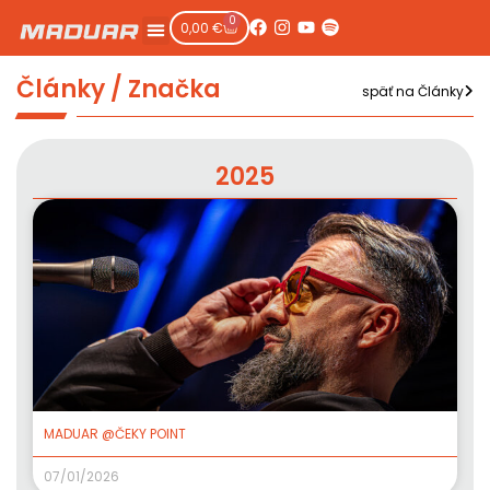
0
0,00
€
Články / Značka
späť na Články
2025
MADUAR @ČEKY POINT
07/01/2026