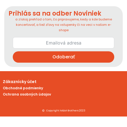
Prihlás sa na odber Noviniek
a získaj prehľad o tom, čo pripravujeme, kedy a kde budeme
koncertovať, a tiež zľavy na vstupenky či na veci v našom e-
shope
Odoberať
Zákaznícky účet
Obchodné podmienky
Ochrana osobných údajov
Copyright M&M Brothers 2023