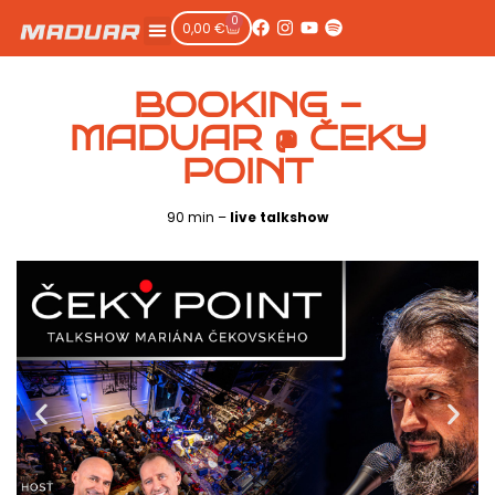
0
0,00
€
BOOKING -
MADUAR @ ČEKY
POINT
90 min –
live talkshow