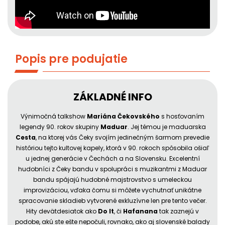
Popis pre podujatie
ZÁKLADNÉ INFO
Výnimočná talkshow
Mariána Čekovského
s hosťovaním
legendy 90. rokov skupiny
Maduar
. Jej témou je maduarska
Cesta
, na ktorej vás Čeky svojím jedinečným šarmom prevedie
históriou tejto kultovej kapely, ktorá v 90. rokoch spôsobila ošiaľ
u jednej generácie v Čechách a na Slovensku. Excelentní
hudobníci z Čeky bandu v spolupráci s muzikantmi z Maduar
bandu spájajú hudobné majstrovstvo s umeleckou
improvizáciou, vďaka čomu si môžete vychutnať unikátne
spracovanie skladieb vytvorené exkluzívne len pre tento večer.
Hity devätdesiatok ako
Do It
, či
Hafanana
tak zaznejú v
podobe, akú ste ešte nepočuli, rovnako, ako aj slovenské balady