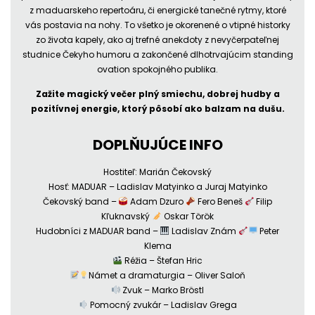
z maduarskeho repertoáru, či energické tanečné rytmy, ktoré
vás postavia na nohy. To všetko je okorenené o vtipné historky
zo života kapely, ako aj trefné anekdoty z nevyčerpateľnej
studnice Čekyho humoru a zakončené dlhotrvajúcim standing
ovation spokojného publika.
Zažite magický večer plný smiechu, dobrej hudby a
pozitívnej energie, ktorý pôsobí ako balzam na dušu.
DOPLŇUJÚCE INFO
Hostiteľ: Marián Čekovský
Hosť: MADUAR – Ladislav Matyinko a Juraj Matyinko
Čekovský band –
Adam Dzuro
Fero Beneš
Filip
Kľuknavský
Oskar Török
Hudobníci z MADUAR band –
Ladislav Znám
Peter
Klema
Réžia – Štefan Hric
Námet a dramaturgia – Oliver Saloň
Zvuk – Marko Bröstl
Pomocný zvukár – Ladislav Grega