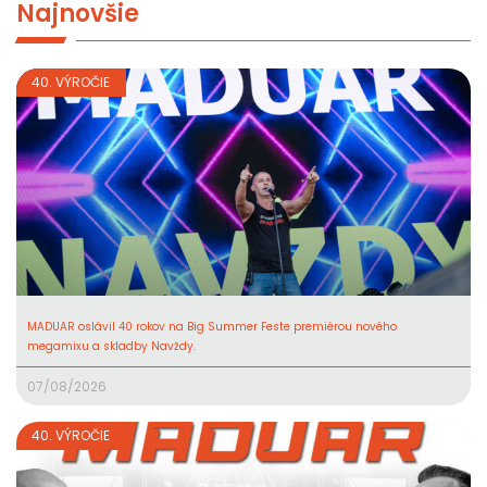
Najnovšie
40. VÝROČIE
MADUAR oslávil 40 rokov na Big Summer Feste premiérou nového
megamixu a skladby Navždy.
07/08/2026
40. VÝROČIE