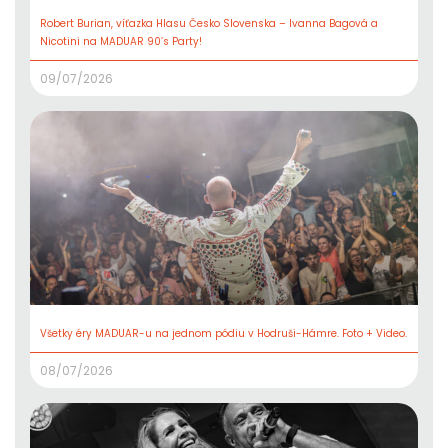
Robert Burian, víťazka Hlasu Česko Slovenska – Ivanna Bagová a
Nicotini na MADUAR 90’s Party!
09/07/2026
Všetky éry MADUAR-u na jednom pódiu v Hodruši-Hámre. Foto + Video.
08/07/2026