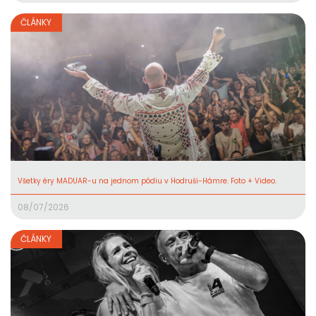
ČLÁNKY
Všetky éry MADUAR-u na jednom pódiu v Hodruši-Hámre. Foto + Video.
08/07/2026
ČLÁNKY