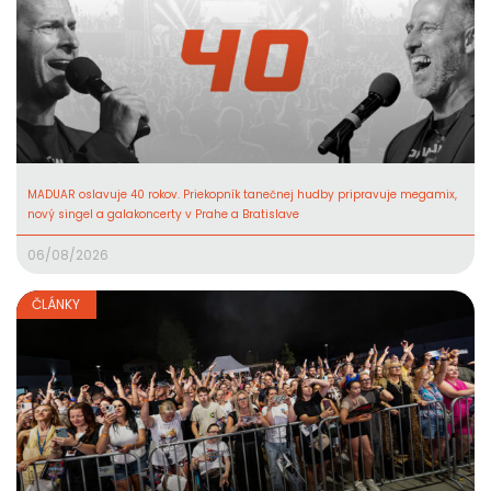
MADUAR oslavuje 40 rokov. Priekopník tanečnej hudby pripravuje megamix,
nový singel a galakoncerty v Prahe a Bratislave
06/08/2026
ČLÁNKY