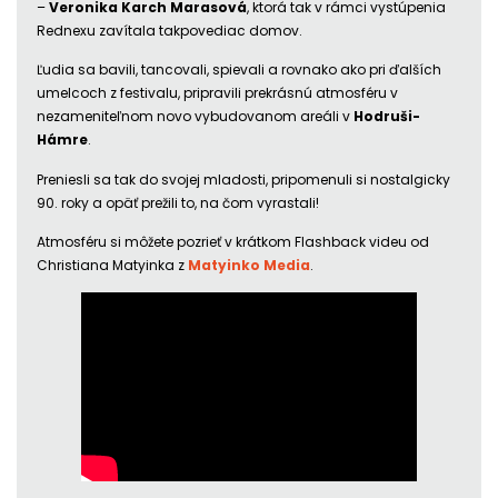
–
Veronika Karch Marasová
, ktorá tak v rámci vystúpenia
Rednexu zavítala takpovediac domov.
Ľudia sa bavili, tancovali, spievali a rovnako ako pri ďalších
umelcoch z festivalu, pripravili prekrásnú atmosféru v
nezameniteľnom novo vybudovanom areáli v
Hodruši-
Hámre
.
Preniesli sa tak do svojej mladosti, pripomenuli si nostalgicky
90. roky a opäť prežili to, na čom vyrastali!
Atmosféru si môžete pozrieť v krátkom Flashback videu od
Christiana Matyinka z
Matyinko Media
.