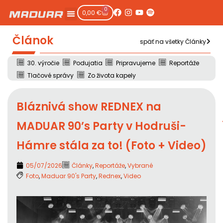
0
0,00
€
Článok
späť na všetky Články
30. výročie
Podujatia
Pripravujeme
Reportáže
Tlačové správy
Zo života kapely
Bláznivá show REDNEX na
MADUAR 90’s Party v Hodruši-
Hámre stála za to! (Foto + Video)
05/07/2026
Články
,
Reportáže
,
Vybrané
Foto
,
Maduar 90's Party
,
Rednex
,
Video