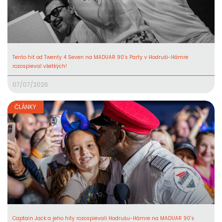
Tento hit od Twenty 4 Seven na MADUAR 90’s Party v Hodruši-Hámre
rozospieval všetkých!
07/07/2026
ČLÁNKY
Captain Jack a jeho hity rozospievali Hodrušu-Hámre na MADUAR 90’s