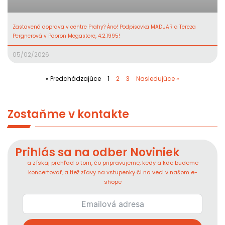
Zastavená doprava v centre Prahy? Áno! Podpisovka MADUAR a Tereza
Pergnerová v Popron Megastore, 4.2.1995!
05/02/2026
« Predchádzajúce
1
2
3
Nasledujúce »
Zostaňme v kontakte
Prihlás sa na odber Noviniek
a získaj prehľad o tom, čo pripravujeme, kedy a kde budeme
koncertovať, a tiež zľavy na vstupenky či na veci v našom e-
shope