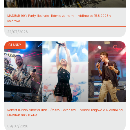
MADUAR 90’s Party Hodruša-Hámre za nami – vidíme sa 15.8.2026 v
Kolárove.
22/07/2026
ČLÁNKY
Robert Burian, víťazka Hlasu Česko Slovenska – Ivanna Bagová a Nicotini na
MADUAR 90’s Party!
09/07/2026