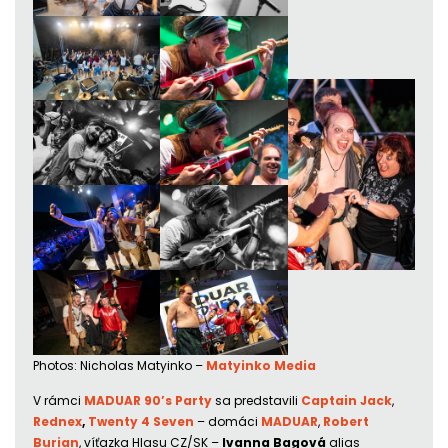
Photos: Nicholas Matyinko –
Matyinko Media
V rámci
MADUAR 90’s Party
sa predstavili
Captain Jack
,
Rednex
,
Twenty 4 Seven
– domáci
MADUAR
,
Robert
Burian
, víťazka Hlasu CZ/SK –
Ivanna Bagová
alias