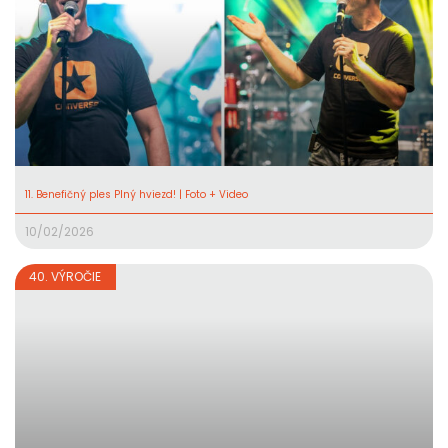
11. Benefičný ples Plný hviezd! | Foto + Video
10/02/2026
40. VÝROČIE