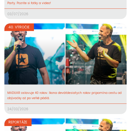
Party. Pozrite si fotky a video!
03/07/2026
40. VÝROČIE
MADUAR oslavuje 40 rokov. Ikona deväťdesiatych rokov pripomína cestu od
obývačky až po veľké pódiá.
24/03/2026
REPORTÁŽE