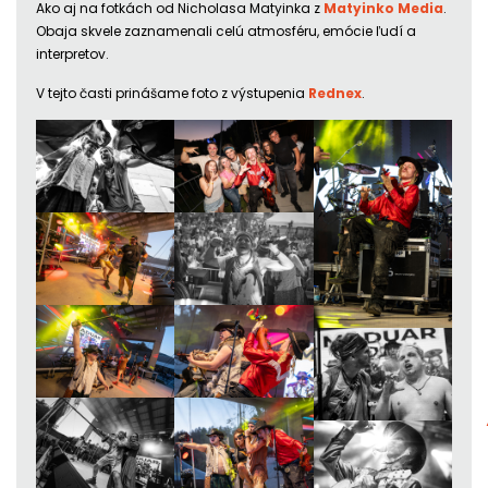
Ako aj na fotkách od Nicholasa Matyinka z
Matyinko Media
.
Obaja skvele zaznamenali celú atmosféru, emócie ľudí a
interpretov.
V tejto časti prinášame foto z výstupenia
Rednex
.