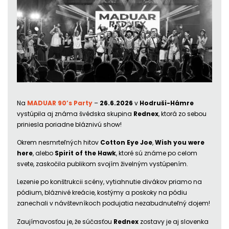
Na
MADUAR 90’s Party
–
26.6.2026
v
Hodruši-Hámre
vystúpila aj známa švédska skupina
Rednex
, ktorá zo sebou
priniesla poriadne bláznivú show!
Okrem nesmrteľných hitov
Cotton Eye Joe
,
Wish you were
here
, alebo
Spirit of the Hawk
, ktoré sú známe po celom
svete, zaskočila publikom svojím živelným vystúpením.
Lezenie po konštrukcii scény, vytiahnutie divákov priamo na
pódium, bláznivé kreácie, kostýmy a poskoky na pódiu
zanechali v návštevníkoch podujatia nezabudnuteľný dojem!
Zaujímavosťou je, že súčasťou
Rednex
zostavy je aj slovenka