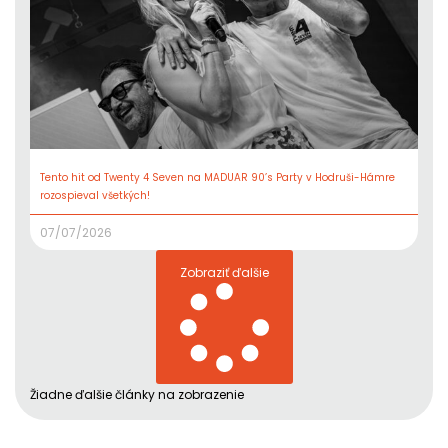
Tento hit od Twenty 4 Seven na MADUAR 90’s Party v Hodruši-Hámre
rozospieval všetkých!
07/07/2026
Zobraziť ďalšie
Žiadne ďalšie články na zobrazenie