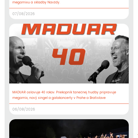
megamixu a skladby Navždy.
07/08/2026
MADUAR oslavuje 40 rokov. Priekopník tanečnej hudby pripravuje
megamix, nový singel a galakoncerty v Prahe a Bratislave
06/08/2026