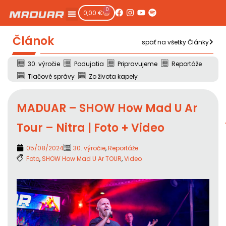
0
0,00
€
Článok
späť na všetky Články
30. výročie
Podujatia
Pripravujeme
Reportáže
Tlačové správy
Zo života kapely
MADUAR – SHOW How Mad U Ar
Tour – Nitra | Foto + Video
05/08/2024
30. výročie
,
Reportáže
Foto
,
SHOW How Mad U Ar TOUR
,
Video