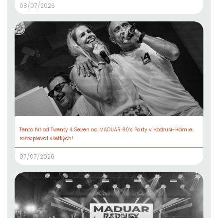
08/07/2026
Tento hit od Twenty 4 Seven na MADUAR 90’s Party v Hodruši-Hámre
rozospieval všetkých!
07/07/2026