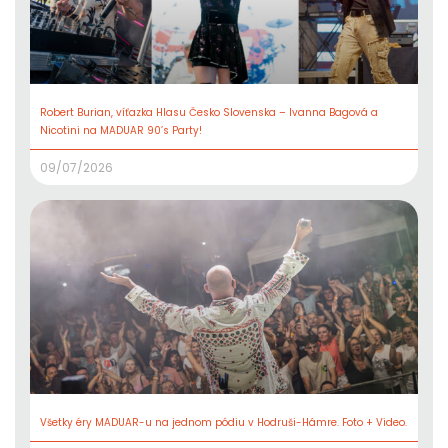
Robert Burian, víťazka Hlasu Česko Slovenska – Ivanna Bagová a
Nicotini na MADUAR 90’s Party!
09/07/2026
Všetky éry MADUAR-u na jednom pódiu v Hodruši-Hámre. Foto + Video.