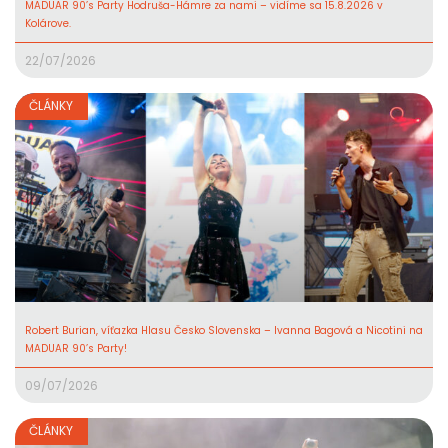
MADUAR 90’s Party Hodruša-Hámre za nami – vidíme sa 15.8.2026 v
Kolárove.
22/07/2026
ČLÁNKY
Robert Burian, víťazka Hlasu Česko Slovenska – Ivanna Bagová a Nicotini na
MADUAR 90’s Party!
09/07/2026
ČLÁNKY