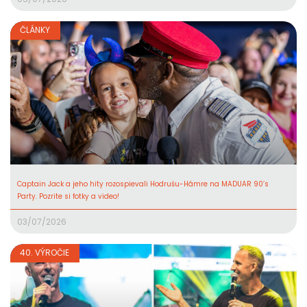
ČLÁNKY
Captain Jack a jeho hity rozospievali Hodrušu-Hámre na MADUAR 90’s
Party. Pozrite si fotky a video!
03/07/2026
40. VÝROČIE