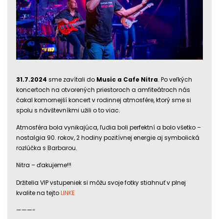
31.7.2024
sme zavítali do
Music a Cafe Nitra
. Po veľkých
koncertoch na otvorených priestoroch a amfiteátroch nás
čakal komornejší koncert v rodinnej atmosfére, ktorý sme si
spolu s návštevníkmi užili o to viac.
Atmosféra bola vynikajúca, ľudia boli perfektní a bolo všetko –
nostalgia 90. rokov, 2 hodiny pozitívnej energie aj symbolická
rozlúčka s Barbarou.
Nitra – ďakujeme!!!
Držitelia VIP vstupeniek si môžu svoje fotky stiahnuť v plnej
kvalite na tejto
LINKE
———-