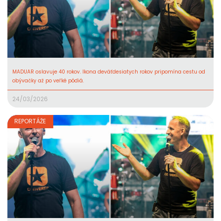
MADUAR oslavuje 40 rokov. Ikona deväťdesiatych rokov pripomína cestu od
obývačky až po veľké pódiá.
24/03/2026
REPORTÁŽE