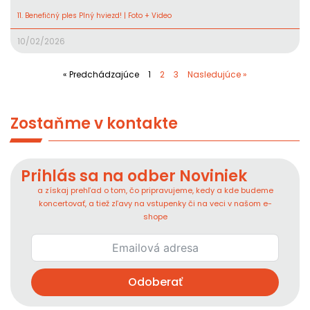
11. Benefičný ples Plný hviezd! | Foto + Video
10/02/2026
« Predchádzajúce
1
2
3
Nasledujúce »
Zostaňme v kontakte
Prihlás sa na odber Noviniek
a získaj prehľad o tom, čo pripravujeme, kedy a kde budeme
koncertovať, a tiež zľavy na vstupenky či na veci v našom e-
shope
Odoberať