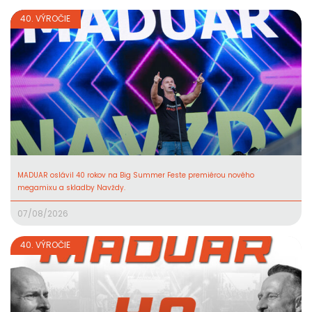
40. VÝROČIE
MADUAR oslávil 40 rokov na Big Summer Feste premiérou nového
megamixu a skladby Navždy.
07/08/2026
40. VÝROČIE