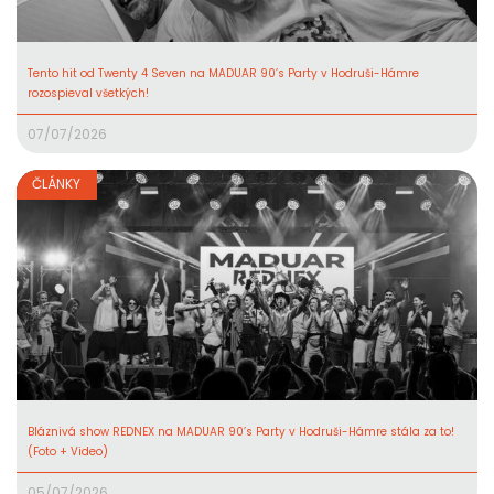
Tento hit od Twenty 4 Seven na MADUAR 90’s Party v Hodruši-Hámre
rozospieval všetkých!
07/07/2026
ČLÁNKY
Bláznivá show REDNEX na MADUAR 90’s Party v Hodruši-Hámre stála za to!
(Foto + Video)
05/07/2026