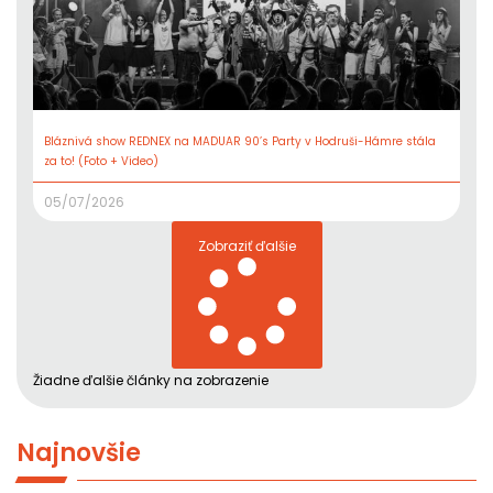
Bláznivá show REDNEX na MADUAR 90’s Party v Hodruši-Hámre stála
za to! (Foto + Video)
05/07/2026
Zobraziť ďalšie
Žiadne ďalšie články na zobrazenie
Najnovšie