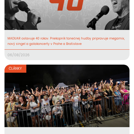
MADUAR oslavuje 40 rokov. Priekopník tanečnej hudby pripravuje megamix,
nový singel a galakoncerty v Prahe a Bratislave
06/08/2026
ČLÁNKY