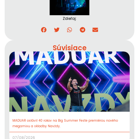
Zdieľaj:
Súvisiace
MADUAR oslávil 40 rokov na Big Summer Feste premiérou nového
megamixu a skladby Navždy.
07/08/2026