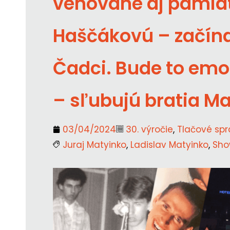
venované aj pamia
Haščákovú – začína
Čadci. Bude to emo
– sľubujú bratia Ma
03/04/2024
30. výročie
,
Tlačové spr
Juraj Matyinko
,
Ladislav Matyinko
,
Sho