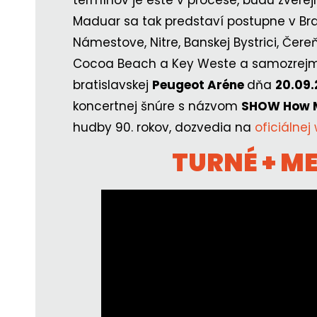
Maduar sa tak predstaví postupne v Brat
Námestove, Nitre, Banskej Bystrici, Čere
Cocoa Beach a Key Weste a samozrej
bratislavskej
Peugeot Aréne
dňa
20.09
koncertnej šnúre s názvom
SHOW How 
hudby 90. rokov, dozvedia na
oficiálnej
TURNÉ + 