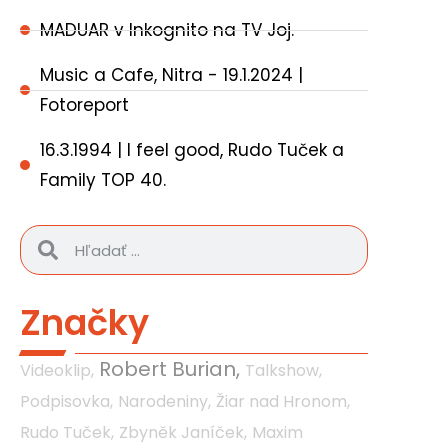
MADUAR v Inkognito na TV Joj.
Music a Cafe, Nitra - 19.1.2024 |
Fotoreport
16.3.1994 | I feel good, Rudo Tuček a
Family TOP 40.
Značky
Robert Burian,
Videoklip,
Talkshow,
Podpisovka,
Narodeniny,
Žiar nad Hronom,
Rudo Tuček,
Zbyněk Janíček,
Maxim