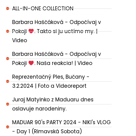
ALL-IN-ONE COLLECTION
Barbara Haščáková - Odpočívaj v
Pokoji
. Takto si ju uctíme my. |
Video
Barbara Haščáková - Odpočívaj v
Pokoji
. Naša reakcia! | Video
Reprezentačný Ples, Bučany -
3.2.2024 | Foto a Videoreport
Juraj Matyinko z Maduaru dnes
oslavuje narodeniny.
MADUAR 90's PARTY 2024 - NIKI's VLOG
- Day 1 (Rimavská Sobota)