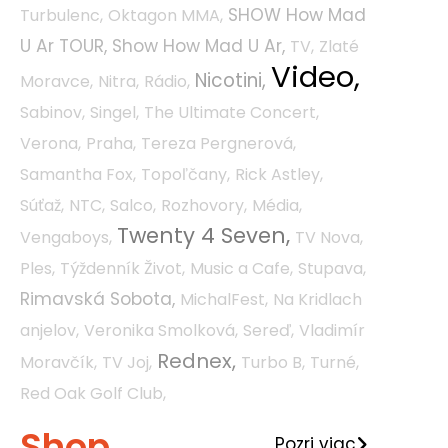
SHOW How Mad
Turbulenc,
Oktagon MMA,
U Ar TOUR,
Show How Mad U Ar,
TV,
Zlaté
Video,
Nicotini,
Moravce,
Nitra,
Rádio,
Sabinov,
Singel,
The Ultimate Concert,
Verona,
Praha,
Tereza Pergnerová,
Samantha Fox,
Topoľčany,
Rick Astley,
Súťaž,
NTC,
Salco,
Rozhovory,
Média,
Twenty 4 Seven,
Vengaboys,
TV Nova,
Ples,
Týždenník Život,
Music a Cafe,
Stupava,
Rimavská Sobota,
MichalFest,
Na Kridlach
anjelov,
Veronika Smolková,
Sereď,
Vladimír
Rednex,
Moravčík,
TV Joj,
Turbo B,
Turné,
Red Oak Golf Club,
Shop
Pozri viac