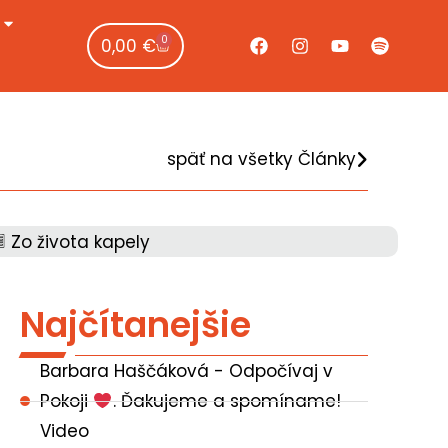
0
0,00
€
späť na všetky Články
Zo života kapely
Najčítanejšie
Barbara Haščáková - Odpočívaj v
Pokoji
. Ďakujeme a spomíname!
Video