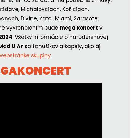
islave, Michalovciach, Košiciach,
ňanoch, Divíne, Žatci, Miami, Sarasote,
me vyvrcholením bude
mega koncert
v
.2024
. Všetky informácie o narodeninovej
Mad U Ar
sa fanúšikovia kapely, ako aj
 webstránke skupiny
.
MEGAKONCERT