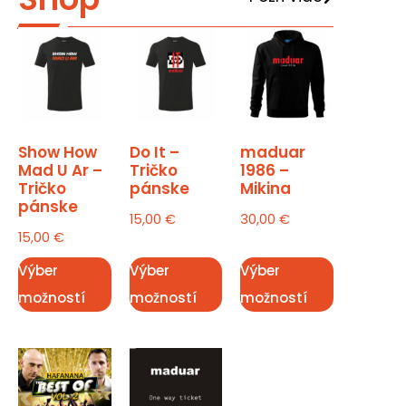
Show How
Do It –
maduar
Mad U Ar –
Tričko
1986 –
Tričko
pánske
Mikina
pánske
15,00
€
30,00
€
15,00
€
Výber
Výber
Výber
možností
možností
možností