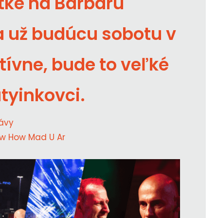
tke na Barbaru
 už budúcu sobotu v
tívne, bude to veľké
tyinkovci.
ávy
w How Mad U Ar