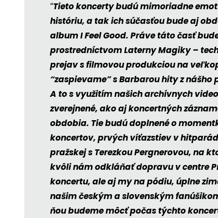
“
Tieto koncerty budú mimoriadne emot
históriu, a tak ich súčasťou bude aj ob
album I Feel Good. Práve táto časť bude
prostredníctvom Laterny Magiky – techn
prejav s filmovou produkciou na veľko
“zaspievame” s Barbarou hity z nášho pr
A to s využitím našich archívnych vide
zverejnené, ako aj koncertných záznamo
obdobia. Tie budú doplnené o moment
koncertov, prvých víťazstiev v hitpará
pražskej s Terezkou Pergnerovou, na ktor
kvôli nám odkláňať dopravu v centre P
koncertu, ale aj my na pódiu, úplne zi
našim českým a slovenským fanúšikom B
ňou budeme môcť počas týchto koncerto