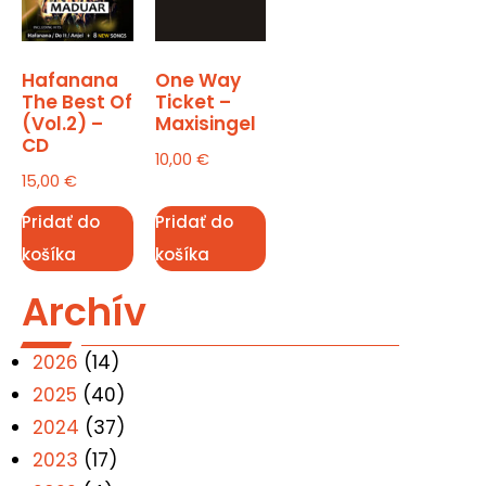
Hafanana
One Way
The Best Of
Ticket –
(Vol.2) –
Maxisingel
CD
10,00
€
15,00
€
Pridať do
Pridať do
košíka
košíka
Archív
2026
(14)
2025
(40)
2024
(37)
2023
(17)