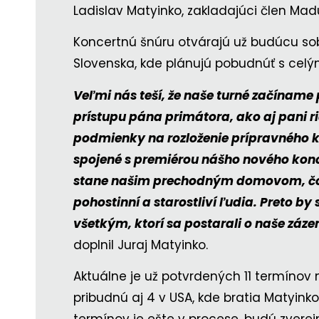
Ladislav Matyinko, zakladajúci člen Mad
Koncertnú šnúru otvárajú už budúcu so
Slovenska, kde plánujú pobudnúť s celý
Veľmi nás teší, že naše turné začínam
prístupu pána primátora, ako aj pani 
podmienky na rozloženie prípravného 
spojené s premiérou nášho nového kon
stane našim prechodným domovom, čo 
pohostinní a starostliví ľudia. Preto b
všetkým, ktorí sa postarali o naše z
doplnil Juraj Matyinko.
Aktuálne je už potvrdených 11 termínov 
pribudnú aj 4 v USA, kde bratia Matyinkov
termínov je ešte v procese, budú zverej