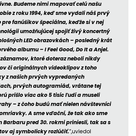
ívne. Budeme nimi mapovať celú našu
dobie z roku 1994, keď sme vydali náš prvý
 pre fanúšikov špeciálna, keďže si v nej
ológii umožňujúcej spojiť živý koncertný
plošných LED obrazovkách – posledný krát
vého albumu – I Feel Good, Do It a Anjel.
ozáznamov, ktoré doteraz neboli nikdy
v či originálnych videoklipov z toho
ky z našich prvých vypredaných
dach, prvých autogramiád, vrátane tej
ú prišlo viac ako 5 tisíc ľudí a museli
rahy – z čoho budú mať nielen návštevníci
momriavky. A sme vďační, že tak ako sme
arbaru pred 30. rokmi priniesli, tak sa s
v aj symbolicky rozlúčiť.
”,uviedol