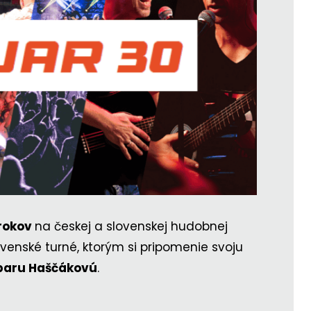
rokov
na českej a slovenskej hudobnej
ovenské turné, ktorým si pripomenie svoju
baru Haščákovú
.