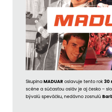
Skupina
MADUAR
oslavuje tento rok
30 
scéne a súčasťou osláv je aj česko – sl
bývalú speváčku, nedávno zosnulú
Bar