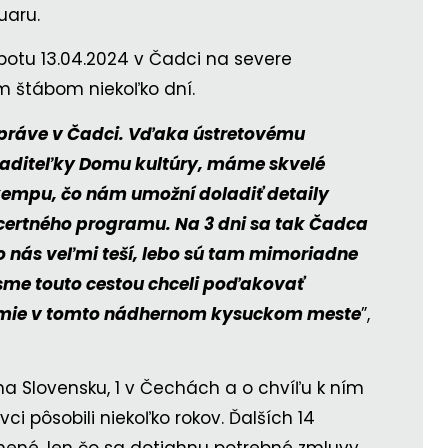
uaru.
botu 13.04.2024 v Čadci na severe
m štábom niekoľko dní.
e práve v Čadci. Vďaka ústretovému
riaditeľky Domu kultúry, máme skvelé
kempu, čo nám umožní doladiť detaily
certného programu. Na 3 dni sa tak Čadca
nás veľmi teší, lebo sú tam mimoriadne
y sme touto cestou chceli poďakovať
ázemie v tomto nádhernom kysuckom meste
”,
na Slovensku, 1 v Čechách a o chvíľu k ním
ci pôsobili niekoľko rokov. Ďalších 14
nené, len čo sa dotiahnu potrebné zmluvy.