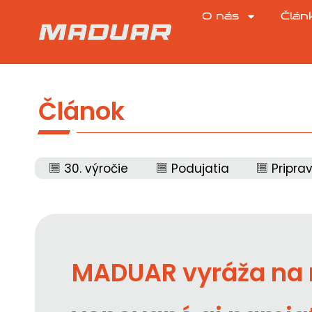
O nás
Člán
Článok
30. výročie
Podujatia
Pripra
MADUAR vyráža na 