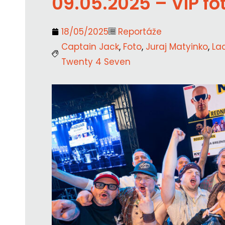
09.05.2025 – VIP fo
18/05/2025
Reportáže
Captain Jack
,
Foto
,
Juraj Matyinko
,
La
Twenty 4 Seven