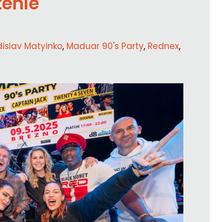
tenie
dislav Matyinko
,
Maduar 90's Party
,
Rednex
,