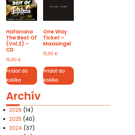
Hafanana
One Way
The Best Of
Ticket –
(Vol.2) –
Maxisingel
CD
10,00
€
15,00
€
Pridať do
Pridať do
košíka
košíka
Archív
2026
(14)
2025
(40)
2024
(37)