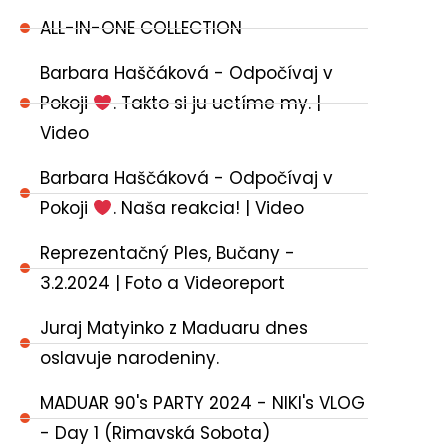
ALL-IN-ONE COLLECTION
Barbara Haščáková - Odpočívaj v
Pokoji
. Takto si ju uctíme my. |
Video
Barbara Haščáková - Odpočívaj v
Pokoji
. Naša reakcia! | Video
Reprezentačný Ples, Bučany -
3.2.2024 | Foto a Videoreport
Juraj Matyinko z Maduaru dnes
oslavuje narodeniny.
MADUAR 90's PARTY 2024 - NIKI's VLOG
- Day 1 (Rimavská Sobota)