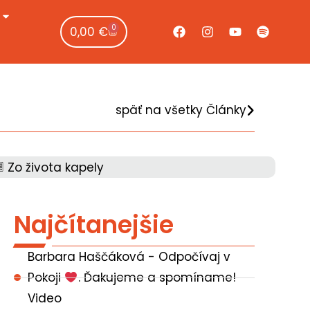
0
0,00
€
späť na všetky Články
Zo života kapely
Najčítanejšie
Barbara Haščáková - Odpočívaj v
Pokoji
. Ďakujeme a spomíname!
Video