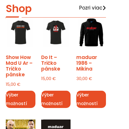
Shop
Pozri viac
Show How
Do It –
maduar
Mad U Ar –
Tričko
1986 –
Tričko
pánske
Mikina
pánske
15,00
€
30,00
€
15,00
€
Výber
Výber
Výber
možností
možností
možností