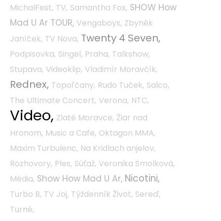
SHOW How
MichalFest,
TV,
Samantha Fox,
Mad U Ar TOUR,
Vengaboys,
Zbyněk
Twenty 4 Seven,
Janíček,
TV Nova,
Podpisovka,
Singel,
Praha,
Talkshow,
Stupava,
Videoklip,
Vladimír Moravčík,
Rednex,
Topoľčany,
Rudo Tuček,
Salco,
The Ultimate Concert,
Verona,
NTC,
Video,
Zlaté Moravce,
Žiar nad
Hronom,
Music a Cafe,
Oktagon MMA,
Maxim Turbulenc,
Na Kridlach anjelov,
Rozhovory,
Ples,
Súťaž,
Veronika Smolková,
Nicotini,
Show How Mad U Ar,
Média,
Turbo B,
TV Joj,
Týždenník Život,
Sereď,
Turné,