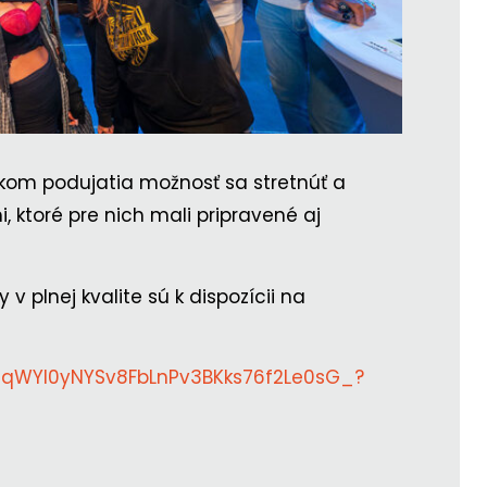
atkom podujatia možnosť sa stretnúť a
, ktoré pre nich mali pripravené aj
 v plnej kvalite sú k dispozícii na
s/1qWYl0yNYSv8FbLnPv3BKks76f2Le0sG_?