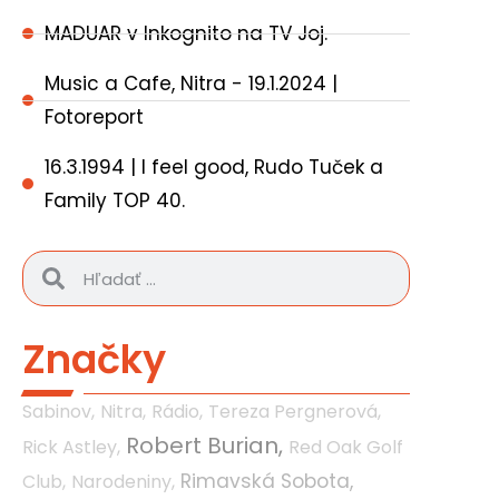
MADUAR v Inkognito na TV Joj.
Music a Cafe, Nitra - 19.1.2024 |
Fotoreport
16.3.1994 | I feel good, Rudo Tuček a
Family TOP 40.
Značky
Sabinov,
Nitra,
Rádio,
Tereza Pergnerová,
Robert Burian,
Rick Astley,
Red Oak Golf
Rimavská Sobota,
Club,
Narodeniny,