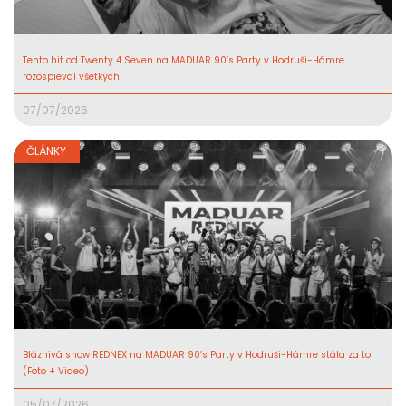
Tento hit od Twenty 4 Seven na MADUAR 90’s Party v Hodruši-Hámre
rozospieval všetkých!
07/07/2026
ČLÁNKY
Bláznivá show REDNEX na MADUAR 90’s Party v Hodruši-Hámre stála za to!
(Foto + Video)
05/07/2026