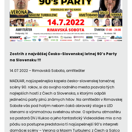
Zostrih z najväčšej Česko-Slovenskej letnej 90‘s Party
na Slovensku !!!
14.07.2022 – Rimavská Sobota, amfiteáter
MADUAR, najúspešnejšia kapela česko-slovenskej tanečnej
scény 90. rokov, si do svojho rodného mesta pozvala tých
najlepších hostí z Čiech a Slovenska, s ktorými odpáli
jedinečnú party plnú známych hitov. Na amfiteátri v Rimavskej
Sobote vás pod holým nebom čaká obrovský stage s LED
stenami a výnimočnou svetelnou show. O správnu atmosféru
sa postará DVJ Kukoo a jeho fantastický Videooldies mix a na
pódiu sa postupne predstavia tí najúspešnejší 90‘s interpreti
domácej scény – Verona a Maxim Turbulenc z Čiech a Salco