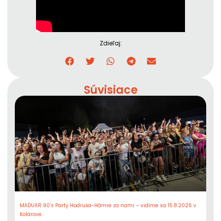
Zdieľaj:
Súvisiace
MADUAR 90’s Party Hodruša-Hámre za nami – vidíme sa 15.8.2026 v
Kolárove.