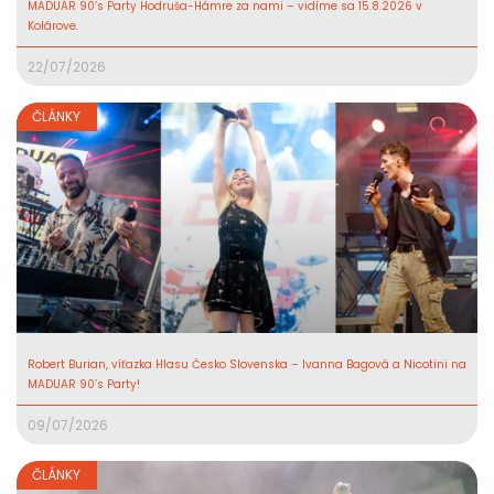
MADUAR 90’s Party Hodruša-Hámre za nami – vidíme sa 15.8.2026 v
Kolárove.
22/07/2026
ČLÁNKY
Robert Burian, víťazka Hlasu Česko Slovenska – Ivanna Bagová a Nicotini na
MADUAR 90’s Party!
09/07/2026
ČLÁNKY