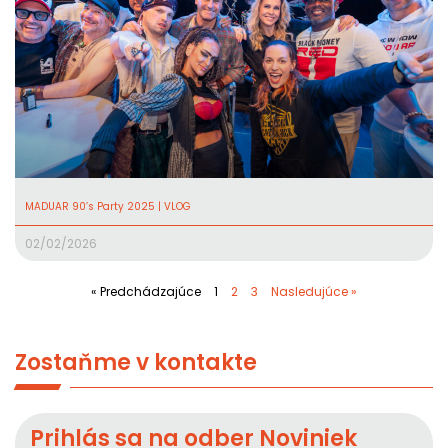
MADUAR 90’s Party 2025 | VLOG
02/02/2026
« Predchádzajúce
1
2
3
Nasledujúce »
Zostaňme v kontakte
Prihlás sa na odber Noviniek