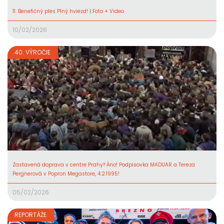
11. Benefičný ples Plný hviezd! | Foto + Video
10/02/2026
40. VÝROČIE
Zastavená doprava v centre Prahy? Áno! Podpisovka MADUAR a Tereza
Pergnerová v Popron Megastore, 4.2.1995!
05/02/2026
REPORTÁŽE