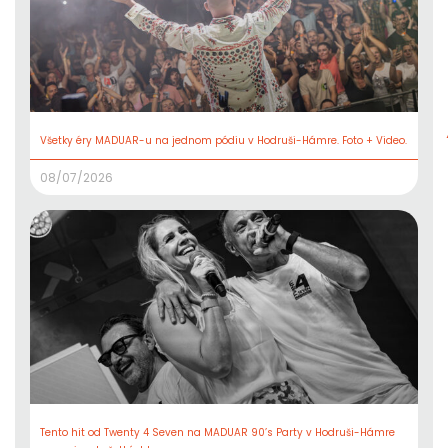
Všetky éry MADUAR-u na jednom pódiu v Hodruši-Hámre. Foto + Video.
08/07/2026
Tento hit od Twenty 4 Seven na MADUAR 90’s Party v Hodruši-Hámre