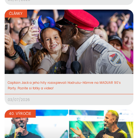
ČLÁNKY
Captain Jack a jeho hity rozospievali Hodrušu-Hámre na MADUAR 90’s
Party. Pozrite si fotky a video!
03/07/2026
40. VÝROČIE