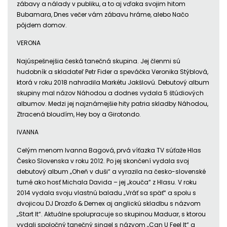
zábavy a nálady v publiku, a to aj vďaka svojim hitom
Bubamara, Dnes večer vám zábavu hráme, alebo Načo
pôjdem domov.
VERONA
Najúspešnejšia česká tanečná skupina. Jej členmi sú
hudobník a skladateľ Petr Fider a speváčka Veronika Stýblová,
ktorá v roku 2018 nahradila Markétu Jakšlovú. Debutový album
skupiny mal názov Náhodou a dodnes vydala 5 štúdiových
albumov. Medzi jej najznámejšie hity patria skladby Náhodou,
Ztracená bloudím, Hey boy a Girotondo.
IVANNA
Celým menom Ivanna Bagová, prvá víťazka TV súťaže Hlas
Česko Slovenska v roku 2012. Po jej skončení vydala svoj
debutový album „Oheň v duši“ a vyrazila na česko-slovenské
turné ako hosť Michala Davida – jej „kouča“ z Hlasu. V roku
2014 vydala svoju vlastnú baladu „Vráť sa späť“ a spolu s
dvojicou DJ Drozďo & Demex aj anglickú skladbu s názvom
„Start It“. Aktuálne spolupracuje so skupinou Maduar, s ktorou
vydali spoločný tanečný singel s názvom „Can U Feel It“ a