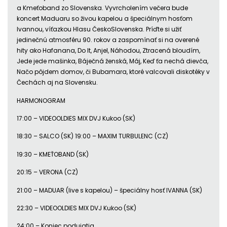
a Kmeťoband zo Slovenska. Vyvrcholením večera bude
koncert Maduaru so živou kapelou a špeciálnym hosťom
Ivannou, víťazkou Hlasu ČeskoSlovenska. Príďte si užiť
jedinečnú atmosféru 90. rokov a zaspomínať si na overené
hity ako Hafanana, Do It, Anjel, Náhodou, Ztracená bloudím,
Jede jede mašinka, Báječná ženská, Máj, Keď ťa nechá dievča,
Načo pôjdem domov, či Bubamara, ktoré valcovali diskotéky v
Čechách aj na Slovensku.
HARMONOGRAM
17:00 – VIDEOOLDIES MIX DVJ Kukoo (SK)
18:30 – SALCO (SK) 19:00 – MAXIM TURBULENC (CZ)
19:30 – KMEŤOBAND (SK)
20:15 – VERONA (CZ)
21:00 – MADUAR (live s kapelou) – špeciálny hosť IVANNA (SK)
22:30 – VIDEOOLDIES MIX DVJ Kukoo (SK)
24:00 – Koniec podujatia