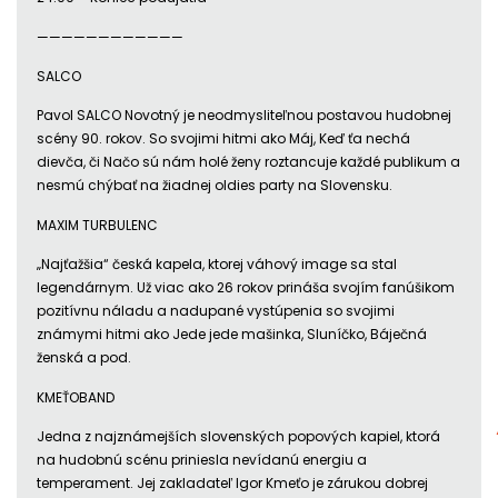
————————————
SALCO
Pavol SALCO Novotný je neodmysliteľnou postavou hudobnej
scény 90. rokov. So svojimi hitmi ako Máj, Keď ťa nechá
dievča, či Načo sú nám holé ženy roztancuje každé publikum a
nesmú chýbať na žiadnej oldies party na Slovensku.
MAXIM TURBULENC
„Najťažšia“ česká kapela, ktorej váhový image sa stal
legendárnym. Už viac ako 26 rokov prináša svojím fanúšikom
pozitívnu náladu a nadupané vystúpenia so svojimi
známymi hitmi ako Jede jede mašinka, Sluníčko, Báječná
ženská a pod.
KMEŤOBAND
Jedna z najznámejších slovenských popových kapiel, ktorá
na hudobnú scénu priniesla nevídanú energiu a
temperament. Jej zakladateľ Igor Kmeťo je zárukou dobrej