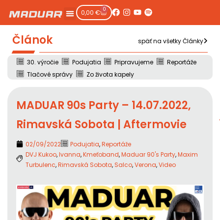
0
0,00
€
Článok
späť na všetky Články
30. výročie
Podujatia
Pripravujeme
Reportáže
Tlačové správy
Zo života kapely
MADUAR 90s Party – 14.07.2022,
Rimavská Sobota | Aftermovie
02/09/2022
Podujatia
,
Reportáže
DVJ Kukoo
,
Ivanna
,
Kmeťoband
,
Maduar 90's Party
,
Maxim
Turbulenc
,
Rimavská Sobota
,
Salco
,
Verona
,
Video