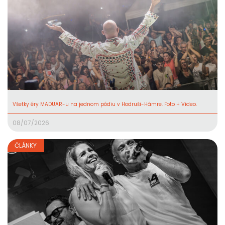
Všetky éry MADUAR-u na jednom pódiu v Hodruši-Hámre. Foto + Video.
08/07/2026
ČLÁNKY