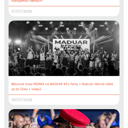
rozospieval všetkých!
07/07/2026
Bláznivá show REDNEX na MADUAR 90’s Party v Hodruši-Hámre stála
za to! (Foto + Video)
05/07/2026