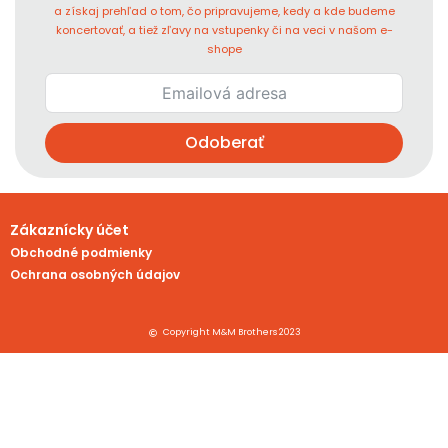
a získaj prehľad o tom, čo pripravujeme, kedy a kde budeme
koncertovať, a tiež zľavy na vstupenky či na veci v našom e-
shope
Odoberať
Zákaznícky účet
Obchodné podmienky
Ochrana osobných údajov
Copyright M&M Brothers 2023