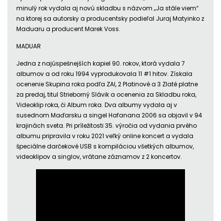
minulý rok vydala aj novú skladbu s názvom „Ja stále viem“
na ktorej sa autorsky a producentsky podieľal Juraj Matyinko z
Maduaru a producent Marek Voss.
MADUAR
Jedna z najúspešnejších kapiel 90. rokov, ktorá vydala 7
albumov a od roku 1994 vyprodukovala 11 #1 hitov. Získala
ocenenie Skupina roka podľa ZAI, 2 Platinové a 3 Zlaté platne
za predaj, titul Strieborný Slávik a ocenenia za Skladbu roka,
Videoklip roka, či Album roka. Dva albumy vydala aj v
susednom Maďarsku a singel Hafanana 2006 sa objavil v 94
krajinách sveta. Pri príležitosti 35. výročia od vydania prvého
albumu pripravila v roku 2021 veľký online koncert a vydala
špeciálne darčekové USB s kompiláciou všetkých albumov,
videoklipov a singlov, vrátane záznamov z 2 koncertov.