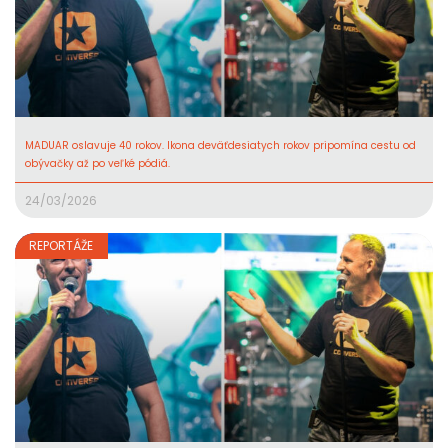
MADUAR oslavuje 40 rokov. Ikona deväťdesiatych rokov pripomína cestu od
obývačky až po veľké pódiá.
24/03/2026
REPORTÁŽE