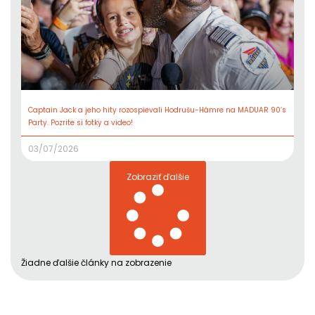
Captain Jack a jeho hity rozospievali Hodrušu-Hámre na MADUAR 90’s
Party. Pozrite si fotky a video!
03/07/2026
Zobraziť ďalšie
Žiadne ďalšie články na zobrazenie