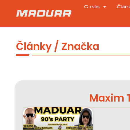
O nás
Člán
Články / Značka
Maxim 