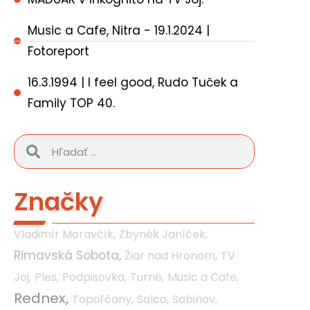
Music a Cafe, Nitra - 19.1.2024 |
Fotoreport
16.3.1994 | I feel good, Rudo Tuček a
Family TOP 40.
Značky
Vladimír Moravčík,
Zbyněk Janíček,
Rimavská Sobota,
Žiar nad Hronom,
TV
Joj,
Ples,
Podpisovka,
Turné,
Music a Cafe,
Rednex,
Topoľčany,
Salco,
Sabinov,