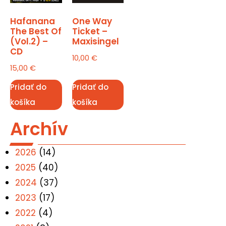
Hafanana
One Way
The Best Of
Ticket –
(Vol.2) –
Maxisingel
CD
10,00
€
15,00
€
Pridať do
Pridať do
košíka
košíka
Archív
2026
(14)
2025
(40)
2024
(37)
2023
(17)
2022
(4)