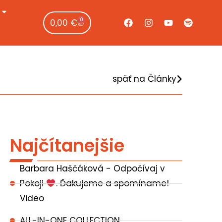
0
0,00
€
späť na Články
Najčítanejšie
Barbara Haščáková - Odpočívaj v
Pokoji
. Ďakujeme a spomíname!
Video
ALL-IN-ONE COLLECTION