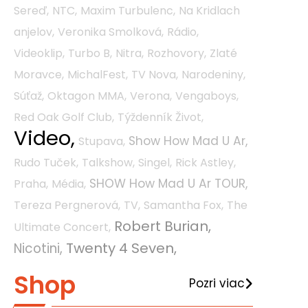
Sereď,
NTC,
Maxim Turbulenc,
Na Kridlach
anjelov,
Veronika Smolková,
Rádio,
Videoklip,
Turbo B,
Nitra,
Rozhovory,
Zlaté
Moravce,
MichalFest,
TV Nova,
Narodeniny,
Súťaž,
Oktagon MMA,
Verona,
Vengaboys,
Red Oak Golf Club,
Týždenník Život,
Video,
Show How Mad U Ar,
Stupava,
Rudo Tuček,
Talkshow,
Singel,
Rick Astley,
SHOW How Mad U Ar TOUR,
Praha,
Média,
Tereza Pergnerová,
TV,
Samantha Fox,
The
Robert Burian,
Ultimate Concert,
Twenty 4 Seven,
Nicotini,
Shop
Pozri viac