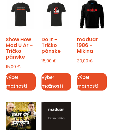
Show How
Do It –
maduar
Mad U Ar –
Tričko
1986 –
Tričko
pánske
Mikina
pánske
15,00
€
30,00
€
15,00
€
Výber
Výber
Výber
možností
možností
možností