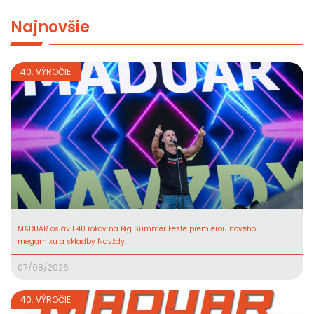
Najnovšie
40. VÝROČIE
MADUAR oslávil 40 rokov na Big Summer Feste premiérou nového
megamixu a skladby Navždy.
07/08/2026
40. VÝROČIE