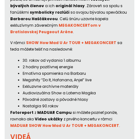
bývalých členov
a ich
originál hlasy
. Zároveň sa spolu s
fanúšikmi
symbolicky rozlúči
so svojou bývalou speváčkou
Barbarou Haščákovou
. Celú šnúru uzavrie kapela
exkluzívnym záverečným
MEGAKONCERTom v
Bratislavskej Peugeout Aréne
.
V rámci
SHOW How Mad U Ar TOUR + MEGAKONCERT
sa
teda môžete tešiť na nasledovné:
30. rokov od vydania 1.albumu
2 hodiny pozitívnej energie
Emotívna spomienka na Barbaru
Megahity “Do It, Hafanana, Anjel” live
Exkluzivne archívne materiály
Audiovizuálna Show a Laterna Magika
Pôvodné zostavy a pôvodné hlasy
Nostalgia 90.rokov
Fotoreport
z
MADUAR Campu
si môžete pozrieť poniže,
rovnako ako
Video ukážky
z prvého koncertu v rámci
MADUAR SHOW How Mad U Ar TOUR + MEGAKONCERT
.
VIDEÁ