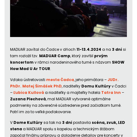
MADUAR zavítal do Čadce v dňoch
11-13.4.2024
a na
3 dni
si
tam rozložil tzv.
MADUAR Camp
, ktorý zavŕšil
prvým
koncertom
v rámci narodeninového turné s názvom
SHOW
How Mad U Ar TOUR
.
Vďaka ústretovosti
mesta Čadca
, jeho primátora –
JUDr.
PhDr. Matej Šimášek PhD
, riaditeľky
Domu Kultúry
v Čadci
–
Ľubica Kullová
a riaditeľky a majiteľky hotela
Tatra Inn
–
Zuzana Plechová
, mal MADUAR vytvorené optimálne
podmienky na záverečné sústredenie pred začiatkom turné.
Patrí im za to veľké poďakovanie.
V
Dome Kultúry
sa tak na
3 dni
postavila
scéna, zvuk, LED
stena
a MADUAR spolu s kapelou a technickým štábom
započal finálnu prípravu a doladenie detailov pre koncerty v