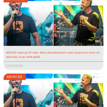
MADUAR oslavuje 40 rokov. Ikona deväťdesiatych rokov pripomína cestu od
obývačky až po veľké pódiá.
24/03/2026
REPORTÁŽE