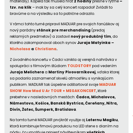
materiály). Kapela tak musela hrať
2 hodiny
presne v rytme
–
tzv. na klik
– inak by sa celý koncert rozpadol! Zvládli to
bravúrne a na výsledku sa to patrične odrazilo.
V rámci tohto turné pripravil MADUAR pre svojich fanúšikov aj
nový parádny
stánok pre merchandising
(predaj
reklamých predmetov) a zostavil
nový produkčný tím
, do
ktorého zakomponoval oboch synov
Juraja Matyinka –
Nicholasa
a
Christiana
.
Z úvodného koncertu v Čadci vznikla aj verejná nahrávka v
spolupráci s filmovým štúdiom
TOLDSTORY
pod vedením
Juraja Melichera
a
Martiny Pivovarníkovej
, vďaka ktorej
sa podarilo zaznamenať skvelú atmosféru s vynikajúcim
publikom. MADUAR tak úspešne odštartoval svoje
MADUAR
SHOW How Mad U Ar TOUR + MEGAKONCERT
, ktoré
prebehne v nasledovných mestách:
Čadca, Michalovce,
Námestovo, Košice, Banská Bystrica, Čereňany, Nitra,
Divín, Žatec, Šumperk, Bratislava
.
Na tomto turné MADUAR prvýkrát využije aj
Laternu Magiku
,
ktorá kombinuje fimovú produkciu na LED stene s dianím na
pódiu, čo umožňuje priniesť návštevníkom
všetkých