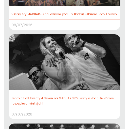
Všetky éry MADUAR-u na jednom pódiu v Hodruši-Hámre. Foto + Video.
08/07/2026
Tento hit od Twenty 4 Seven na MADUAR 90’s Party v Hodruši-Hámre
rozospieval všetkých!
07/07/2026