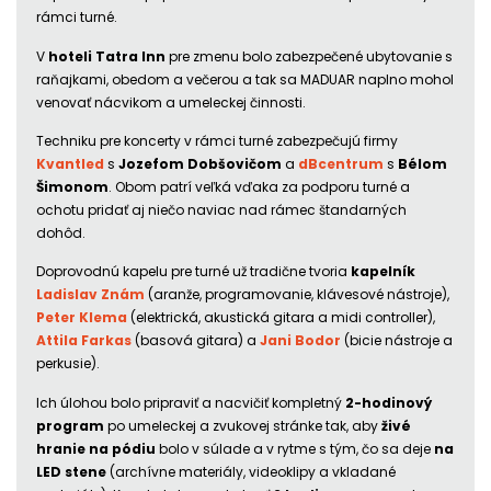
rámci turné.
V
hoteli Tatra Inn
pre zmenu bolo zabezpečené ubytovanie s
raňajkami, obedom a večerou a tak sa MADUAR naplno mohol
venovať nácvikom a umeleckej činnosti.
Techniku pre koncerty v rámci turné zabezpečujú firmy
Kvantled
s
Jozefom Dobšovičom
a
dBcentrum
s
Bélom
Šimonom
. Obom patrí veľká vďaka za podporu turné a
ochotu pridať aj niečo naviac nad rámec štandarných
dohôd.
Doprovodnú kapelu pre turné už tradične tvoria
kapelník
Ladislav Znám
(aranže, programovanie, klávesové nástroje),
Peter Klema
(elektrická, akustická gitara a midi controller),
Attila Farkas
(basová gitara) a
Jani Bodor
(bicie nástroje a
perkusie).
Ich úlohou bolo pripraviť a nacvičiť kompletný
2-hodinový
program
po umeleckej a zvukovej stránke tak, aby
živé
hranie na pódiu
bolo v súlade a v rytme s tým, čo sa deje
na
LED stene
(archívne materiály, videoklipy a vkladané