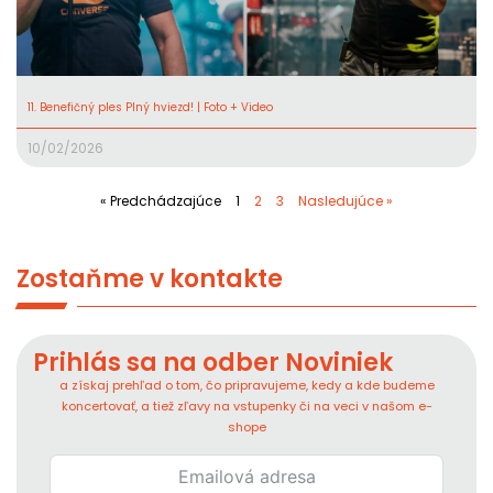
11. Benefičný ples Plný hviezd! | Foto + Video
10/02/2026
« Predchádzajúce
1
2
3
Nasledujúce »
Zostaňme v kontakte
Prihlás sa na odber Noviniek
a získaj prehľad o tom, čo pripravujeme, kedy a kde budeme
koncertovať, a tiež zľavy na vstupenky či na veci v našom e-
shope