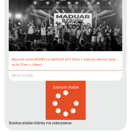
Bláznivá show REDNEX na MADUAR 90’s Party v Hodruši-Hámre stála
za to! (Foto + Video)
05/07/2026
Zobraziť ďalšie
Žiadne ďalšie články na zobrazenie