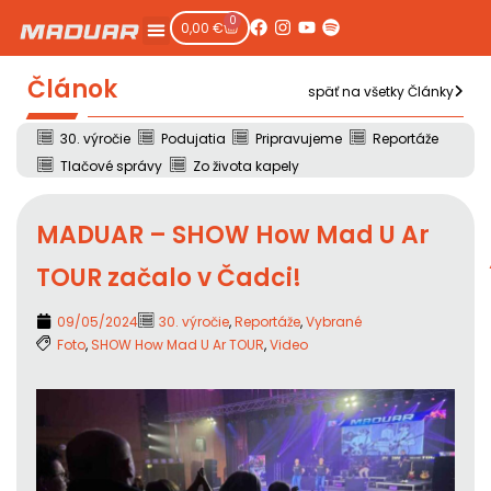
0
0,00
€
Článok
späť na všetky Články
30. výročie
Podujatia
Pripravujeme
Reportáže
Tlačové správy
Zo života kapely
MADUAR – SHOW How Mad U Ar
TOUR začalo v Čadci!
09/05/2024
30. výročie
,
Reportáže
,
Vybrané
Foto
,
SHOW How Mad U Ar TOUR
,
Video