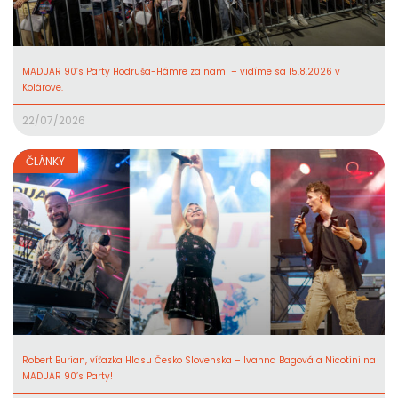
MADUAR 90’s Party Hodruša-Hámre za nami – vidíme sa 15.8.2026 v
Kolárove.
22/07/2026
ČLÁNKY
Robert Burian, víťazka Hlasu Česko Slovenska – Ivanna Bagová a Nicotini na
MADUAR 90’s Party!