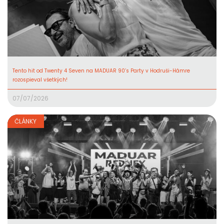
Tento hit od Twenty 4 Seven na MADUAR 90’s Party v Hodruši-Hámre
rozospieval všetkých!
07/07/2026
ČLÁNKY