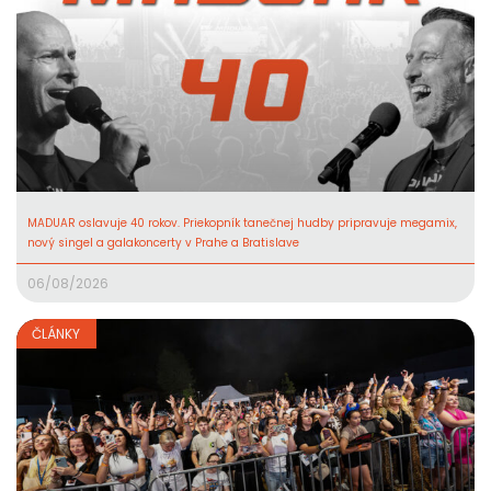
MADUAR oslavuje 40 rokov. Priekopník tanečnej hudby pripravuje megamix,
nový singel a galakoncerty v Prahe a Bratislave
06/08/2026
ČLÁNKY