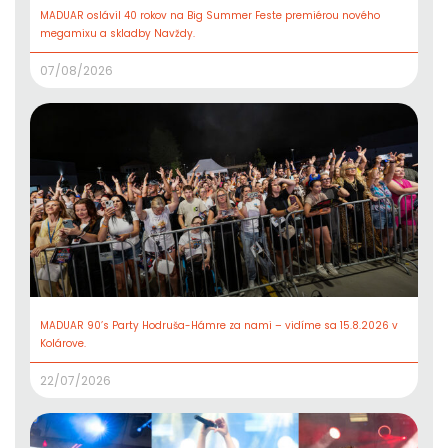
MADUAR oslávil 40 rokov na Big Summer Feste premiérou nového
megamixu a skladby Navždy.
07/08/2026
MADUAR 90’s Party Hodruša-Hámre za nami – vidíme sa 15.8.2026 v
Kolárove.
22/07/2026