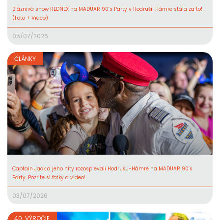
Bláznivá show REDNEX na MADUAR 90’s Party v Hodruši-Hámre stála za to!
(Foto + Video)
05/07/2026
ČLÁNKY
Captain Jack a jeho hity rozospievali Hodrušu-Hámre na MADUAR 90’s
Party. Pozrite si fotky a video!
03/07/2026
40. VÝROČIE