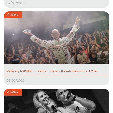
09/07/2026
ČLÁNKY
Všetky éry MADUAR-u na jednom pódiu v Hodruši-Hámre. Foto + Video.
08/07/2026
ČLÁNKY