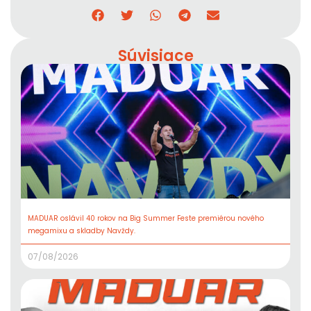
Súvisiace
MADUAR oslávil 40 rokov na Big Summer Feste premiérou nového
megamixu a skladby Navždy.
07/08/2026