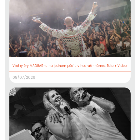
Všetky éry MADUAR-u na jednom pódiu v Hodruši-Hámre. Foto + Video.
08/07/2026