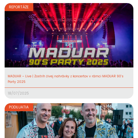
REPORTÁŽE
MADUAR – Live | Zostrih živej nahrávky z koncertov v rámci MADUAR 90’s
Party 2025
18/07/2025
PODUJATIA