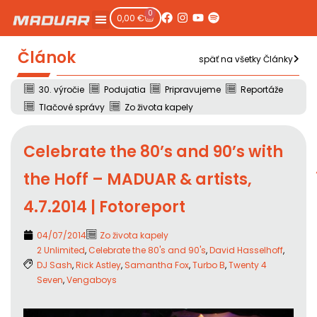
0
0,00
€
Článok
späť na všetky Články
30. výročie
Podujatia
Pripravujeme
Reportáže
Tlačové správy
Zo života kapely
Celebrate the 80’s and 90’s with
the Hoff – MADUAR & artists,
4.7.2014 | Fotoreport
04/07/2014
Zo života kapely
2 Unlimited
,
Celebrate the 80's and 90's
,
David Hasselhoff
,
DJ Sash
,
Rick Astley
,
Samantha Fox
,
Turbo B
,
Twenty 4
Seven
,
Vengaboys