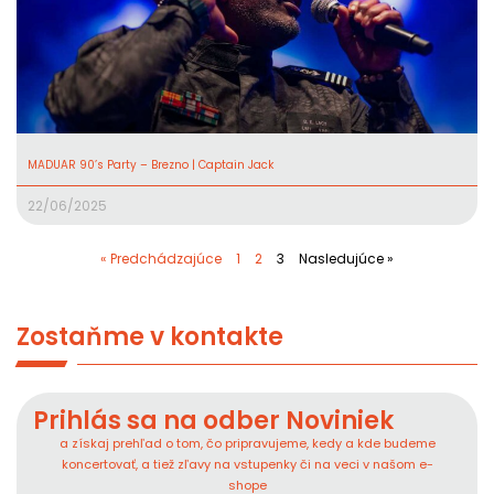
MADUAR 90’s Party – Brezno | Captain Jack
22/06/2025
« Predchádzajúce
1
2
3
Nasledujúce »
Zostaňme v kontakte
Prihlás sa na odber Noviniek
a získaj prehľad o tom, čo pripravujeme, kedy a kde budeme
koncertovať, a tiež zľavy na vstupenky či na veci v našom e-
shope