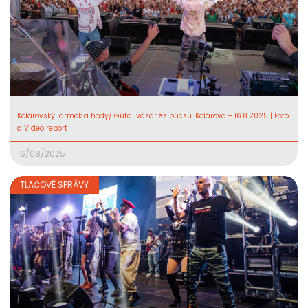
Kolárovský jarmok a hody/ Gútai vásár és búcsú, Kolárovo – 16.8.2025 | Foto
a Video report
16/08/2025
TLAČOVÉ SPRÁVY