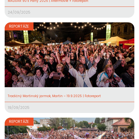
MADUAR 90’s Party 2025 | Aftermovie + Fotoreport
24/09/2025
REPORTÁŽE
Tradičný Martinský jarmok, Martin – 19.9.2025 | Fotoreport
19/09/2025
REPORTÁŽE