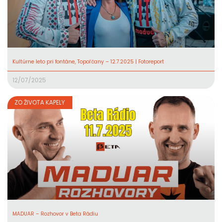
Kultúrne leto pri fontáne, Topoľčany – 12.7.2025 | Fotoreport
12/07/2025
ZO ŽIVOTA KAPELY
MADUAR – Rozhovor v Beta Rádiu