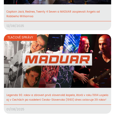
Captain Jack, Rednex, Twenty 4 Seven a MADUAR zaspievali Angels od
Robbieho Williamsa
12/08/2025
TLAČOVÉ SPRÁVY
Legenda 90. rokov a zároveň prvá slovenská kapela, ktorá v roku 1994 uspela
aj v Čechách po rozdelení Česko-Slovenska (1993) dnes oslavuje 39 rokov!
01/08/2025