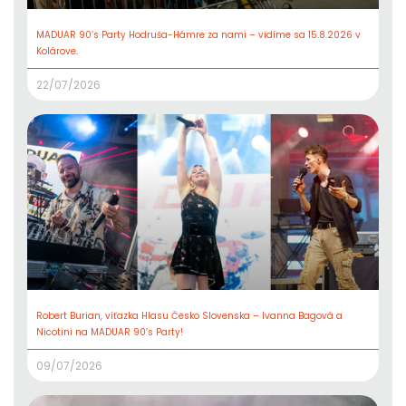
MADUAR 90’s Party Hodruša-Hámre za nami – vidíme sa 15.8.2026 v
Kolárove.
22/07/2026
Robert Burian, víťazka Hlasu Česko Slovenska – Ivanna Bagová a
Nicotini na MADUAR 90’s Party!
09/07/2026