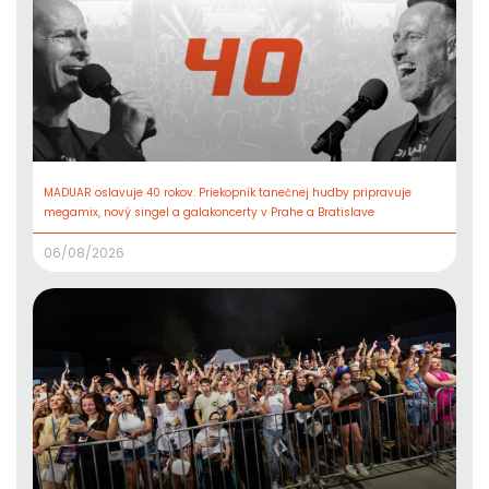
MADUAR oslavuje 40 rokov. Priekopník tanečnej hudby pripravuje
megamix, nový singel a galakoncerty v Prahe a Bratislave
06/08/2026