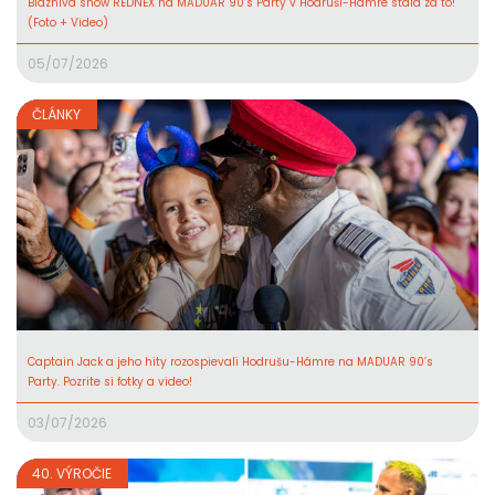
Bláznivá show REDNEX na MADUAR 90’s Party v Hodruši-Hámre stála za to!
(Foto + Video)
05/07/2026
ČLÁNKY
Captain Jack a jeho hity rozospievali Hodrušu-Hámre na MADUAR 90’s
Party. Pozrite si fotky a video!
03/07/2026
40. VÝROČIE