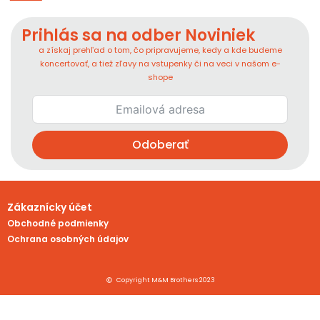
Prihlás sa na odber Noviniek
a získaj prehľad o tom, čo pripravujeme, kedy a kde budeme
koncertovať, a tiež zľavy na vstupenky či na veci v našom e-
shope
Odoberať
Zákaznícky účet
Obchodné podmienky
Ochrana osobných údajov
Copyright M&M Brothers 2023