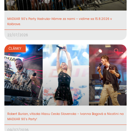
MADUAR 90’s Party Hodruša-Hámre za nami – vidíme sa 15.8.2026 v
Kolárove.
22/07/2026
ČLÁNKY
Robert Burian, víťazka Hlasu Česko Slovenska – Ivanna Bagová a Nicotini na
MADUAR 90’s Party!
09/07/2026