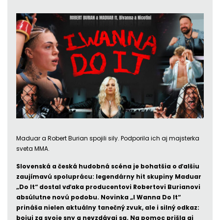
Maduar a Robert Burian spojili sily. Podporila ich aj majsterka
sveta MMA.
Slovenská a česká hudobná scéna je bohatšia o ďalšiu
zaujímavú spoluprácu: legendárny hit skupiny Maduar
„Do It“ dostal vďaka producentovi Robertovi Burianovi
absúlutne novú podobu. Novinka „I Wanna Do It“
prináša nielen aktuálny tanečný zvuk, ale i silný odkaz:
bojuj za svoje sny a nevzdávaj sa. Na pomoc prišla aj