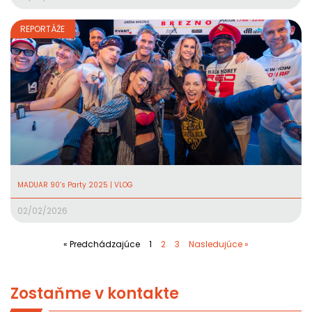
REPORTÁŽE
MADUAR 90’s Party 2025 | VLOG
02/02/2026
« Predchádzajúce
1
2
3
Nasledujúce »
Zostaňme v kontakte