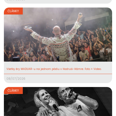
ČLÁNKY
Všetky éry MADUAR-u na jednom pódiu v Hodruši-Hámre. Foto + Video.
08/07/2026
ČLÁNKY