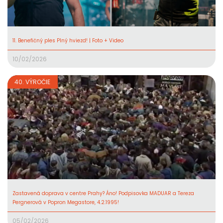
11. Benefičný ples Plný hviezd! | Foto + Video
10/02/2026
40. VÝROČIE
Zastavená doprava v centre Prahy? Áno! Podpisovka MADUAR a Tereza
Pergnerová v Popron Megastore, 4.2.1995!
05/02/2026