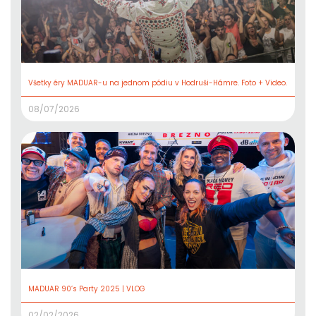
Všetky éry MADUAR-u na jednom pódiu v Hodruši-Hámre. Foto + Video.
08/07/2026
MADUAR 90’s Party 2025 | VLOG
02/02/2026