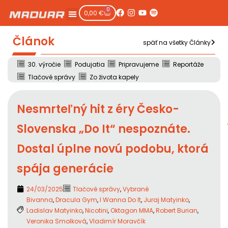
0
0,00
€
Článok
späť na všetky Články
30. výročie
Podujatia
Pripravujeme
Reportáže
Tlačové správy
Zo života kapely
Nesmrteľný hit z éry Česko-
Slovenska „Do It“ nespoznáte.
Dostal úplne novú podobu, ktorá
spája generácie
24/03/2025
Tlačové správy
,
Vybrané
Bivanna
,
Dracula Gym
,
I Wanna Do It
,
Juraj Matyinko
,
Ladislav Matyinko
,
Nicotini
,
Oktagon MMA
,
Robert Burian
,
Veronika Smolková
,
Vladimír Moravčík