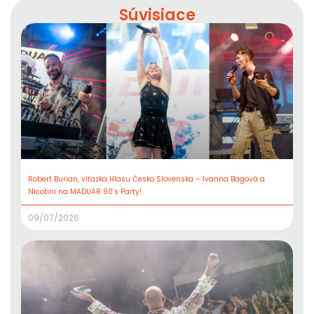
Súvisiace
Robert Burian, víťazka Hlasu Česko Slovenska – Ivanna Bagová a
Nicotini na MADUAR 90’s Party!
09/07/2026