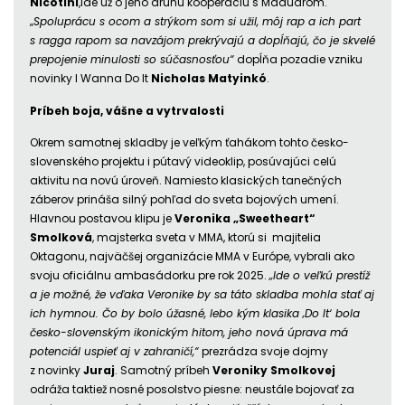
Nicotini
,ide už o jeho druhú kooperáciu s Maduarom.
„
Spoluprácu s ocom a strýkom som si užil, môj rap a ich part
s ragga rapom sa navzájom prekrývajú a dopĺňajú, čo je skvelé
prepojenie minulosti so súčasnosťou“
dopĺňa pozadie vzniku
novinky I Wanna Do It
Nicholas Matyinkó
.
Príbeh boja, vášne a vytrvalosti
Okrem samotnej skladby je veľkým ťahákom tohto česko-
slovenského projektu i pútavý videoklip, posúvajúci celú
aktivitu na novú úroveň. Namiesto klasických tanečných
záberov prináša silný pohľad do sveta bojových umení.
Hlavnou postavou klipu je
Veronika „Sweetheart“
Smolková
, majsterka sveta v MMA, ktorú si majitelia
Oktagonu, najväčšej organizácie MMA v Európe, vybrali ako
svoju oficiálnu ambasádorku pre rok 2025.
„Ide o veľkú prestíž
a je možné, že vďaka Veronike by sa táto skladba mohla stať aj
ich hymnou. Čo by bolo úžasné, lebo kým klasika ‚Do It‘ bola
česko-slovenským ikonickým hitom, jeho nová úprava má
potenciál uspieť aj v zahraničí,“
prezrádza svoje dojmy
z novinky
Juraj
. Samotný príbeh
Veroniky Smolkovej
odráža taktiež nosné posolstvo piesne: neustále bojovať za