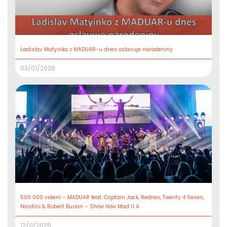
Ladislav Matyinko z MADUAR-u dnes oslavuje narodeniny
03/01/2026
500 000 videní – MADUAR feat. Captain Jack, Rednex, Twenty 4 Seven,
Nicotini & Robert Burian – Show How Mad U A
12/11/2025