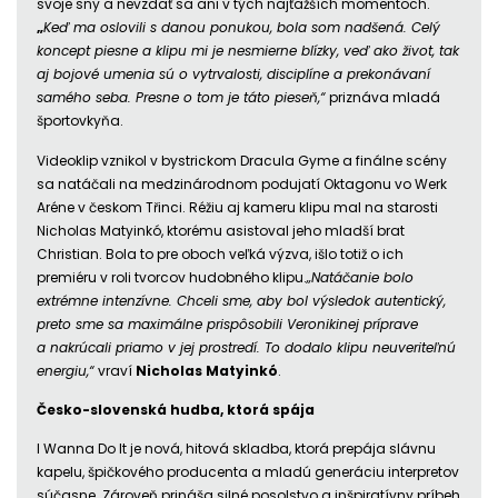
svoje sny a nevzdať sa ani v tých najťažších momentoch.
„
Keď ma oslovili s danou ponukou, bola som nadšená. Celý
koncept piesne a klipu mi je nesmierne blízky, veď ako život, tak
aj bojové umenia sú o vytrvalosti, disciplíne a prekonávaní
samého seba. Presne o tom je táto pieseň,“
priznáva mladá
športovkyňa.
Videoklip vznikol v bystrickom Dracula Gyme a finálne scény
sa natáčali na medzinárodnom podujatí Oktagonu vo Werk
Aréne v českom Třinci. Réžiu aj kameru klipu mal na starosti
Nicholas Matyinkó, ktorému asistoval jeho mladší brat
Christian. Bola to pre oboch veľká výzva, išlo totiž o ich
premiéru v roli tvorcov hudobného klipu.
„Natáčanie bolo
extrémne intenzívne. Chceli sme, aby bol výsledok autentický,
preto sme sa maximálne prispôsobili Veronikinej príprave
a nakrúcali priamo v jej prostredí. To dodalo klipu neuveriteľnú
energiu,“
vraví
Nicholas
Matyinkó
.
Česko-slovenská hudba, ktorá spája
I Wanna Do It je nová, hitová skladba, ktorá prepája slávnu
kapelu, špičkového producenta a mladú generáciu interpretov
súčasne. Zároveň prináša silné posolstvo a inšpiratívny príbeh