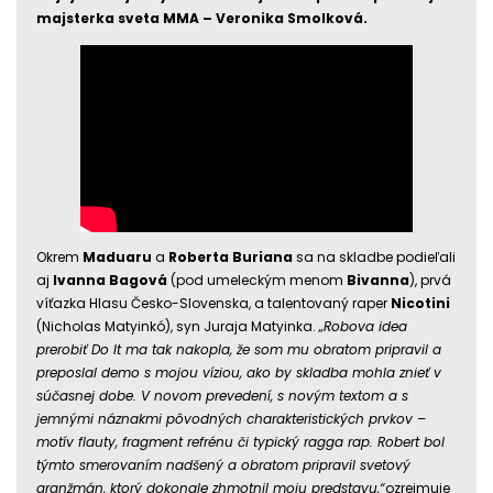
majsterka sveta MMA – Veronika Smolková.
Okrem
Maduaru
a
Roberta
Buriana
sa na skladbe podieľali
aj
Ivanna Bagová
(pod umeleckým menom
Bivanna
), prvá
víťazka Hlasu Česko-Slovenska, a talentovaný raper
Nicotini
(Nicholas Matyinkó), syn Juraja Matyinka.
„Robova idea
prerobiť Do It ma tak nakopla, že som mu obratom pripravil a
preposlal demo s mojou víziou, ako by skladba mohla znieť v
súčasnej dobe. V novom prevedení, s novým textom a s
jemnými náznakmi pôvodných charakteristických prvkov –
motív flauty, fragment refrénu či typický ragga rap. Robert bol
týmto smerovaním nadšený a obratom pripravil svetový
aranžmán, ktorý dokonale zhmotnil moju predstavu,“
ozrejmuje