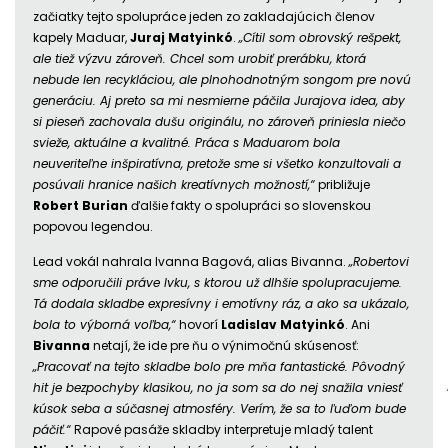
začiatky tejto spolupráce jeden zo zakladajúcich členov
kapely Maduar,
Juraj Matyinkó
.
„Cítil som obrovský rešpekt,
ale tiež výzvu zároveň. Chcel som urobiť prerábku, ktorá
nebude len recykláciou, ale plnohodnotným songom pre novú
generáciu. Aj preto sa mi nesmierne páčila Jurajova idea, aby
si pieseň zachovala dušu originálu, no zároveň priniesla niečo
svieže, aktuálne a kvalitné. Práca s Maduarom bola
neuveriteľne inšpiratívna, pretože sme si všetko konzultovali a
posúvali hranice našich kreatívnych možností,“
približuje
Robert Burian
ďalšie fakty o spolupráci so slovenskou
popovou legendou.
Lead vokál nahrala Ivanna Bagová, alias Bivanna.
„Robertovi
sme odporučili práve Ivku, s ktorou už dlhšie spolupracujeme.
Tá dodala skladbe expresívny i emotívny ráz, a ako sa ukázalo,
bola to výborná voľba,“
hovorí
Ladislav Matyinkó
. Ani
Bivanna
netají, že ide pre ňu o výnimočnú skúsenosť:
„Pracovať na tejto skladbe bolo pre mňa fantastické. Pôvodný
hit je bezpochyby klasikou, no ja som sa do nej snažila vniesť
kúsok seba a súčasnej atmosféry. Verím, že sa to ľuďom bude
páčiť.“
Rapové pasáže skladby interpretuje mladý talent