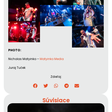
PHOTO:
Nicholas Matyinko –
Matyinko Media
Juraj Tuček
Zdieľaj:
Súvisiace