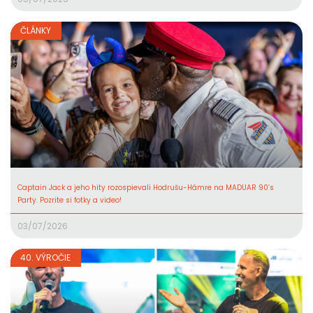
ČLÁNKY
Captain Jack a jeho hity rozospievali Hodrušu-Hámre na MADUAR 90’s
Party. Pozrite si fotky a video!
03/07/2026
40. VÝROČIE