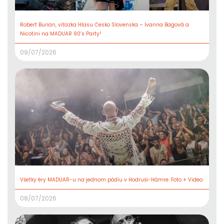
Robert Burian, víťazka Hlasu Česko Slovenska – Ivanna Bagová a
Nicotini na MADUAR 90’s Party!
09/07/2026
Všetky éry MADUAR-u na jednom pódiu v Hodruši-Hámre. Foto + Video.
08/07/2026