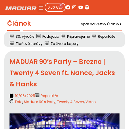
0
0,00
€
Článok
späť na všetky Články
30. výročie
Podujatia
Pripravujeme
Reportáže
Tlačové správy
Zo života kapely
MADUAR 90’s Party – Brezno |
Twenty 4 Seven ft. Nance, Jacks
& Hanks
19/06/2025
Reportáže
Foto
,
Maduar 90's Party
,
Twenty 4 Seven
,
Video