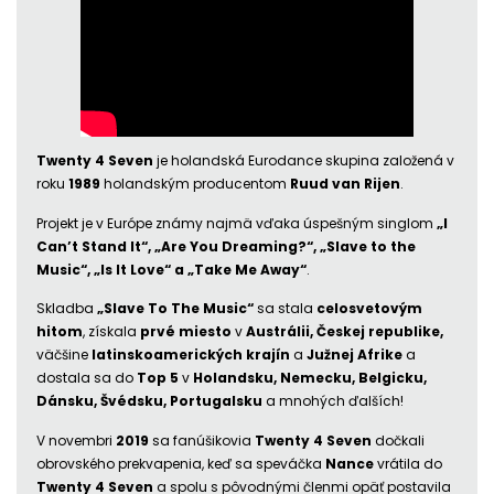
Twenty 4 Seven
je holandská Eurodance skupina založená v
roku
1989
holandským producentom
Ruud van Rijen
.
Projekt je v Európe známy najmä vďaka úspešným singlom
„I
Can’t Stand It“, „Are You Dreaming?“, „Slave to the
Music“, „Is It Love“ a „Take Me Away“
.
Skladba
„Slave To The Music“
sa stala
celosvetovým
hitom
, získala
prvé miesto
v
Austrálii, Českej republike,
väčšine
latinskoamerických krajín
a
Južnej Afrike
a
dostala sa do
Top 5
v
Holandsku, Nemecku, Belgicku,
Dánsku, Švédsku, Portugalsku
a mnohých ďalších!
V novembri
2019
sa fanúšikovia
Twenty 4 Seven
dočkali
obrovského prekvapenia, keď sa speváčka
Nance
vrátila do
Twenty 4 Seven
a spolu s pôvodnými členmi opäť postavila