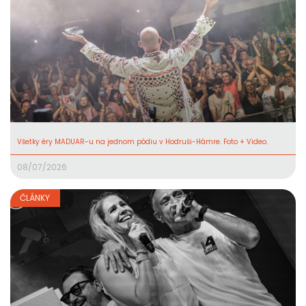
Všetky éry MADUAR-u na jednom pódiu v Hodruši-Hámre. Foto + Video.
08/07/2026
ČLÁNKY