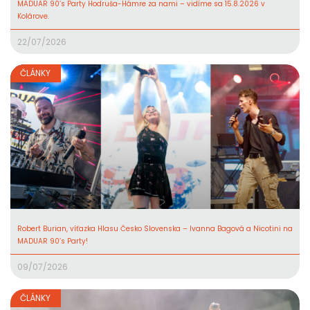
MADUAR 90’s Party Hodruša-Hámre za nami – vidíme sa 15.8.2026 v
Kolárove.
22/07/2026
ČLÁNKY
Robert Burian, víťazka Hlasu Česko Slovenska – Ivanna Bagová a Nicotini na
MADUAR 90’s Party!
09/07/2026
ČLÁNKY