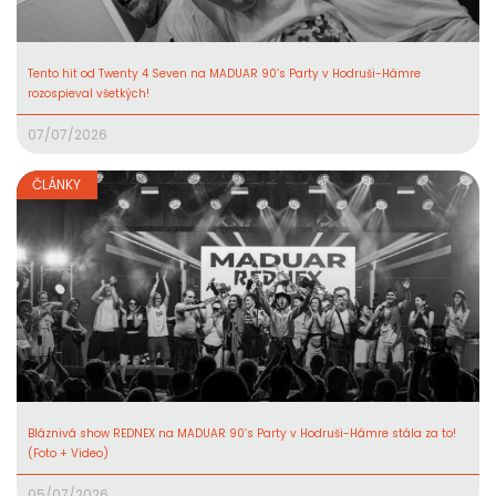
Tento hit od Twenty 4 Seven na MADUAR 90’s Party v Hodruši-Hámre
rozospieval všetkých!
07/07/2026
ČLÁNKY
Bláznivá show REDNEX na MADUAR 90’s Party v Hodruši-Hámre stála za to!
(Foto + Video)
05/07/2026