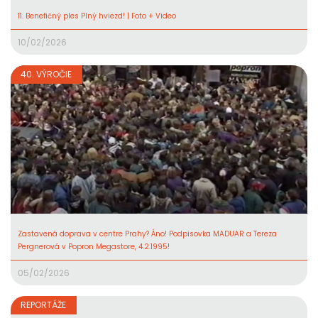
11. Benefičný ples Plný hviezd! | Foto + Video
10/02/2026
40. VÝROČIE
Zastavená doprava v centre Prahy? Áno! Podpisovka MADUAR a Tereza
Pergnerová v Popron Megastore, 4.2.1995!
05/02/2026
REPORTÁŽE