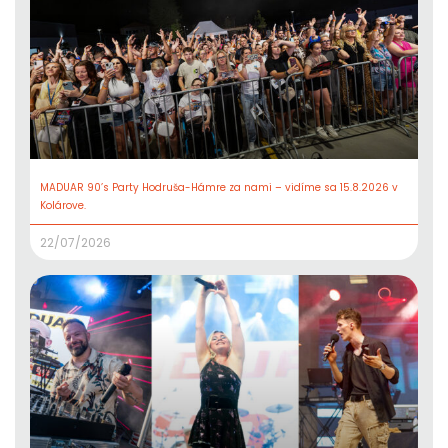
MADUAR 90’s Party Hodruša-Hámre za nami – vidíme sa 15.8.2026 v
Kolárove.
22/07/2026