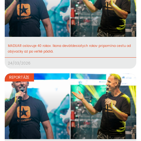
MADUAR oslavuje 40 rokov. Ikona deväťdesiatych rokov pripomína cestu od
obývačky až po veľké pódiá.
24/03/2026
REPORTÁŽE