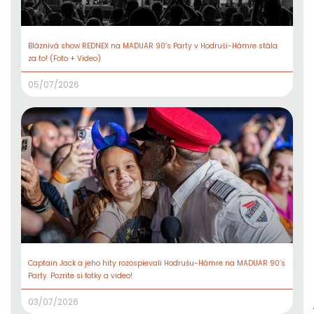
Bláznivá show REDNEX na MADUAR 90’s Party v Hodruši-Hámre stála
za to! (Foto + Video)
05/07/2026
Captain Jack a jeho hity rozospievali Hodrušu-Hámre na MADUAR 90’s
Party. Pozrite si fotky a video!
03/07/2026