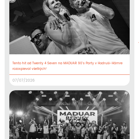
Tento hit od Twenty 4 Seven na MADUAR 90’s Party v Hodruši-Hámre
rozospieval všetkých!
07/07/2026