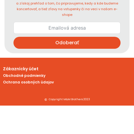
a získaj prehľad o tom, čo pripravujeme, kedy a kde budeme
koncertovať, a tiež zľavy na vstupenky či na veci v našom e-
shope
Odoberať
Zákaznícky účet
Obchodné podmienky
Ochrana osobných údajov
Copyright M&M Brothers 2023