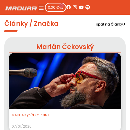
0
0,00
€
Články / Značka
späť na Články
Marián Čekovský
MADUAR @ČEKY POINT
07/01/2026