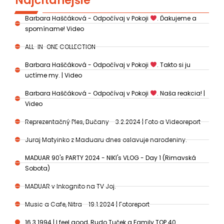
Najčítanejšie
Barbara Haščáková - Odpočívaj v Pokoji
. Ďakujeme a
spomíname! Video
ALL-IN-ONE COLLECTION
Barbara Haščáková - Odpočívaj v Pokoji
. Takto si ju
uctíme my. | Video
Barbara Haščáková - Odpočívaj v Pokoji
. Naša reakcia! |
Video
Reprezentačný Ples, Bučany - 3.2.2024 | Foto a Videoreport
Juraj Matyinko z Maduaru dnes oslavuje narodeniny.
MADUAR 90's PARTY 2024 - NIKI's VLOG - Day 1 (Rimavská
Sobota)
MADUAR v Inkognito na TV Joj.
Music a Cafe, Nitra - 19.1.2024 | Fotoreport
16.3.1994 | I feel good, Rudo Tuček a Family TOP 40.