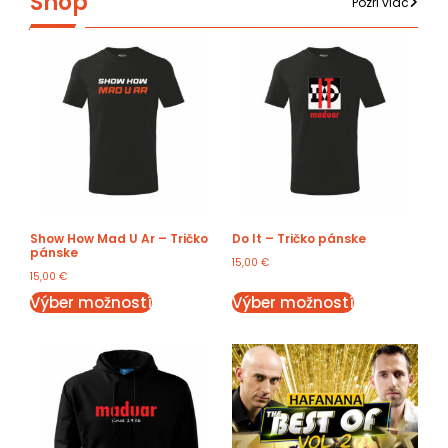
Shop
Pozri viac
Show How Mad U Ar – Tričko
Do It – Tričko pánske
pánske
15,00
€
15,00
€
Výber možností
Výber možností