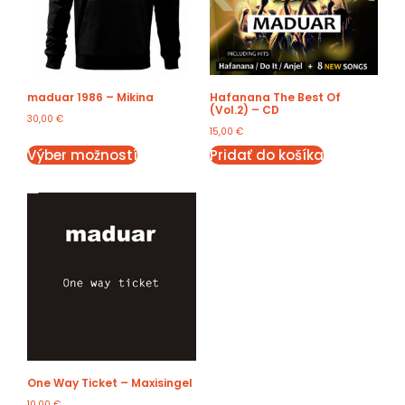
maduar 1986 – Mikina
Hafanana The Best Of
(Vol.2) – CD
30,00
€
15,00
€
Výber možností
Pridať do košíka
One Way Ticket – Maxisingel
10,00
€