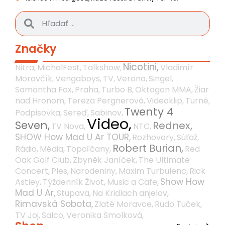
Značky
Nicotini,
Nitra,
MichalFest,
Talkshow,
Vladimír
Moravčík,
Vengaboys,
TV,
Verona,
Singel,
Samantha Fox,
Praha,
Turbo B,
Oktagon MMA,
Žiar
nad Hronom,
Tereza Pergnerová,
Videoklip,
Turné,
Twenty 4
Podpisovka,
Sereď,
Sabinov,
Video,
Seven,
Rednex,
TV Nova,
NTC,
SHOW How Mad U Ar TOUR,
Rozhovory,
Súťaž,
Robert Burian,
Rádio,
Média,
Topoľčany,
Red
Oak Golf Club,
Zbyněk Janíček,
The Ultimate
Concert,
Ples,
Narodeniny,
Maxim Turbulenc,
Rick
Show How
Astley,
Týždenník Život,
Music a Cafe,
Mad U Ar,
Stupava,
Na Kridlach anjelov,
Rimavská Sobota,
Zlaté Moravce,
Rudo Tuček,
TV Joj,
Salco,
Veronika Smolková,