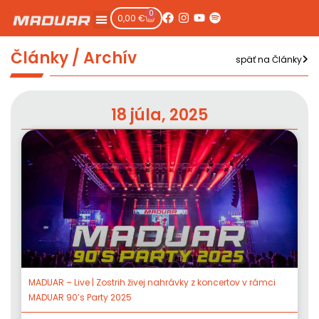
0
0,00
€
Články / Archív
späť na Články
18 júla, 2025
MADUAR – Live | Zostrih živej nahrávky z koncertov v rámci
MADUAR 90’s Party 2025