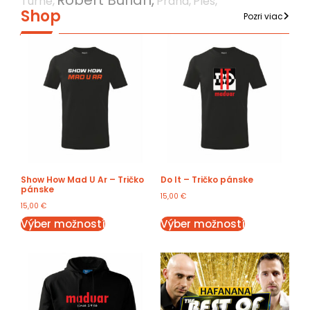
Turné,
Praha,
Ples,
Shop
Pozri viac
Show How Mad U Ar – Tričko
Do It – Tričko pánske
pánske
15,00
€
15,00
€
Výber možností
Výber možností