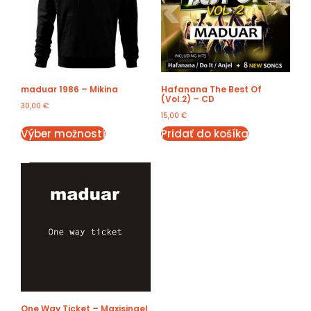
maduar 1986 – Mikina
Hafanana The Best Of
(Vol.2) – CD
30,00
€
15,00
€
Výber možností
Pridať do košíka
One Way Ticket – Maxisingel