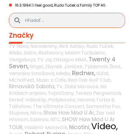
16.3.1994 | I feel good, Rudo Tuček a Family TOP 40.
Značky
TV Nova,
Narodeniny,
Rick Astley,
Rudo Tuček,
Rádio,
Salco,
Rozhovory,
Maxim Turbulenc,
Twenty 4
Vengaboys,
TV Joj,
Oktagon MMA,
Seven,
Singel,
Zbyněk Janíček,
Týždenník Život,
Rednex,
Veronika Smolková,
Média,
Súťaž,
MichalFest,
Music a Cafe,
Red Oak Golf Club,
Rimavská Sobota,
TV,
Zlaté Moravce,
Na
Kridlach anjelov,
Topoľčany,
Tereza Pergnerová,
Sereď,
Videoklip,
Podpisovka,
Verona,
Turbo B,
Talkshow,
The Ultimate Concert,
Samantha Fox,
Show How Mad U Ar,
Stupava,
Nitra,
Žiar nad
SHOW How Mad U Ar
Hronom,
Sabinov,
NTC,
Video,
Nicotini,
TOUR,
Vladimír Moravčík,
Robert Burian,