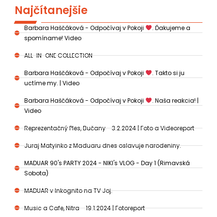
Najčítanejšie
Barbara Haščáková - Odpočívaj v Pokoji
. Ďakujeme a
spomíname! Video
ALL-IN-ONE COLLECTION
Barbara Haščáková - Odpočívaj v Pokoji
. Takto si ju
uctíme my. | Video
Barbara Haščáková - Odpočívaj v Pokoji
. Naša reakcia! |
Video
Reprezentačný Ples, Bučany - 3.2.2024 | Foto a Videoreport
Juraj Matyinko z Maduaru dnes oslavuje narodeniny.
MADUAR 90's PARTY 2024 - NIKI's VLOG - Day 1 (Rimavská
Sobota)
MADUAR v Inkognito na TV Joj.
Music a Cafe, Nitra - 19.1.2024 | Fotoreport