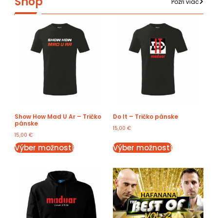
Shop
Pozri viac
Show How Mad U Ar – Tričko
Do It – Tričko pánske
pánske
15,00
€
15,00
€
Výber možností
Výber možností