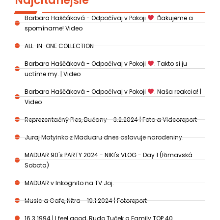
Najčítanejšie
Barbara Haščáková - Odpočívaj v Pokoji
. Ďakujeme a
spomíname! Video
ALL-IN-ONE COLLECTION
Barbara Haščáková - Odpočívaj v Pokoji
. Takto si ju
uctíme my. | Video
Barbara Haščáková - Odpočívaj v Pokoji
. Naša reakcia! |
Video
Reprezentačný Ples, Bučany - 3.2.2024 | Foto a Videoreport
Juraj Matyinko z Maduaru dnes oslavuje narodeniny.
MADUAR 90's PARTY 2024 - NIKI's VLOG - Day 1 (Rimavská
Sobota)
MADUAR v Inkognito na TV Joj.
Music a Cafe, Nitra - 19.1.2024 | Fotoreport
16.3.1994 | I feel good, Rudo Tuček a Family TOP 40.