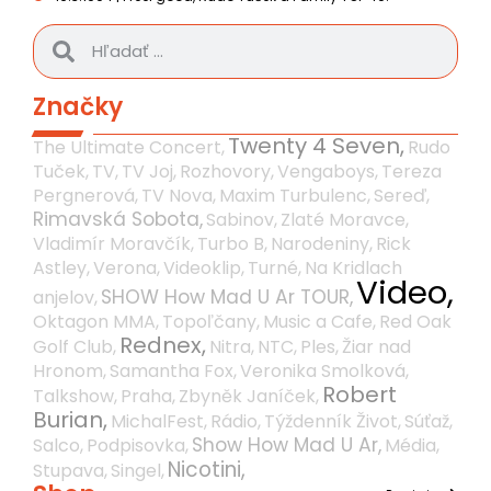
Značky
Twenty 4 Seven,
The Ultimate Concert,
Rudo
Tuček,
TV,
TV Joj,
Rozhovory,
Vengaboys,
Tereza
Pergnerová,
TV Nova,
Maxim Turbulenc,
Sereď,
Rimavská Sobota,
Sabinov,
Zlaté Moravce,
Vladimír Moravčík,
Turbo B,
Narodeniny,
Rick
Astley,
Verona,
Videoklip,
Turné,
Na Kridlach
Video,
SHOW How Mad U Ar TOUR,
anjelov,
Oktagon MMA,
Topoľčany,
Music a Cafe,
Red Oak
Rednex,
Golf Club,
Nitra,
NTC,
Ples,
Žiar nad
Hronom,
Samantha Fox,
Veronika Smolková,
Robert
Talkshow,
Praha,
Zbyněk Janíček,
Burian,
MichalFest,
Rádio,
Týždenník Život,
Súťaž,
Show How Mad U Ar,
Salco,
Podpisovka,
Média,
Nicotini,
Stupava,
Singel,