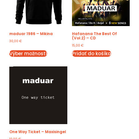
maduar 1986 – Mikina
Hafanana The Best Of
(Vol.2) – CD
30,00
€
15,00
€
Výber možností
Pridať do košíka
One Way Ticket – Maxisingel