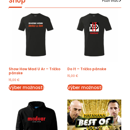
Shop
Pozri viac
Show How Mad U Ar – Tričko
Do It – Tričko pánske
pánske
15,00
€
15,00
€
Výber možností
Výber možností