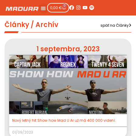
0
0,00
€
Články / Archív
späť na Články
1 septembra, 2023
Nový letný hit Show how Mad U Ar už má 400 000 videní.
01/09/2023