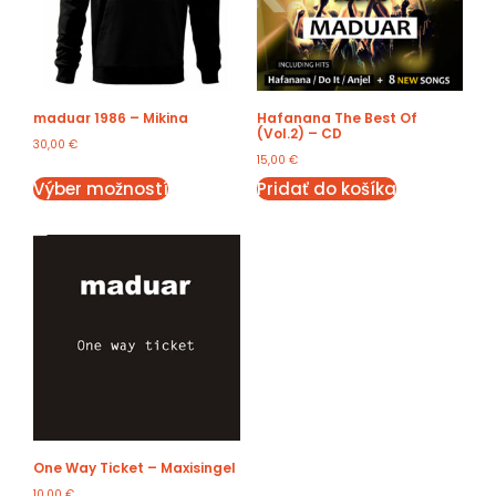
maduar 1986 – Mikina
Hafanana The Best Of
(Vol.2) – CD
30,00
€
15,00
€
Výber možností
Pridať do košíka
One Way Ticket – Maxisingel
10,00
€