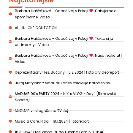
Najčítanejšie
Barbara Haščáková - Odpočívaj v Pokoji
. Ďakujeme a
spomíname! Video
ALL-IN-ONE COLLECTION
Barbara Haščáková - Odpočívaj v Pokoji
. Takto si ju
uctíme my. | Video
Barbara Haščáková - Odpočívaj v Pokoji
. Naša reakcia! |
Video
Reprezentačný Ples, Bučany - 3.2.2024 | Foto a Videoreport
Juraj Matyinko z Maduaru dnes oslavuje narodeniny.
MADUAR 90's PARTY 2024 - NIKI's VLOG - Day 1 (Rimavská
Sobota)
MADUAR v Inkognito na TV Joj.
Music a Cafe, Nitra - 19.1.2024 | Fotoreport
16.3.1994 | I feel good, Rudo Tuček a Family TOP 40.