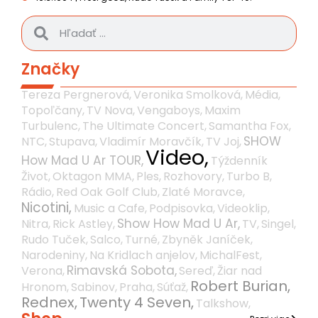
Značky
Tereza Pergnerová,
Veronika Smolková,
Média,
Topoľčany,
TV Nova,
Vengaboys,
Maxim
Turbulenc,
The Ultimate Concert,
Samantha Fox,
SHOW
NTC,
Stupava,
Vladimír Moravčík,
TV Joj,
Video,
How Mad U Ar TOUR,
Týždenník
Život,
Oktagon MMA,
Ples,
Rozhovory,
Turbo B,
Rádio,
Red Oak Golf Club,
Zlaté Moravce,
Nicotini,
Music a Cafe,
Podpisovka,
Videoklip,
Show How Mad U Ar,
Nitra,
Rick Astley,
TV,
Singel,
Rudo Tuček,
Salco,
Turné,
Zbyněk Janíček,
Narodeniny,
Na Kridlach anjelov,
MichalFest,
Rimavská Sobota,
Verona,
Sereď,
Žiar nad
Robert Burian,
Hronom,
Sabinov,
Praha,
Súťaž,
Rednex,
Twenty 4 Seven,
Talkshow,