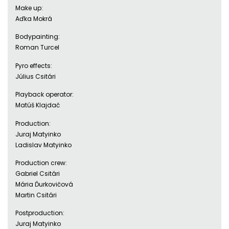
Make up:
Aďka Mokrá
Bodypainting:
Roman Turcel
Pyro effects:
Július Csitári
Playback operator:
Matúš Klajdač
Production:
Juraj Matyinko
Ladislav Matyinko
Production crew:
Gabriel Csitári
Mária Ďurkovičová
Martin Csitári
Postproduction:
Juraj Matyinko