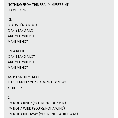
NOTHING FROM THIS REALLY IMPRESS ME
I DON`T CARE
REF
`CAUSE I`M A ROCK
CAN STAND A LOT
AND YOU WILL NOT
MAKE ME HOT
I`M A ROCK
CAN STAND A LOT
AND YOU WILL NOT
MAKE ME HOT
SO PLEASE REMEMBER
THIS IS MY PLACE AND I WANT TO STAY
YE HE HEY
2
I`M NOT A RIVER (YOU`RE NOT A RIVER)
I`M NOT A WIND (YOU`RE NOT A WIND)
I`M NOT A HIGHWAY (YOU`RE NOT A HIGHWAY)