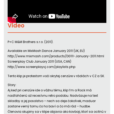
Video
P+C M&M Brothers s.r.o. (2011).
Available on MixMash Dance January 2011 (UK, EU)
http://www.mixmash.com/products/D0111-January-2011.html
Screenplay Club January 2011 (USA, CAN)
http://www.screenplayvj.com/playlists.php
Tento klip je protestom voči skrytej cenzúre v rádiách v CZ a SK.
Story:
Aj keď pri cenzúre ide o vážnu tému, klip I’m a Rock má
nadľahčenú až recesívnu retro podobu. Nadväzuje na text
skladby a jej posolstvo – nech sa deje čokoľvek, maduar
zostane verný tomu čo ho baví a čo má rád – hudbe.
Členovia skupiny sa v klipe objavia ako kovboji, ktorí sa ocitnú v