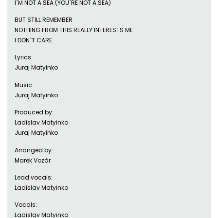
I`M NOT A SEA (YOU`RE NOT A SEA)
BUT STILL REMEMBER
NOTHING FROM THIS REALLY INTERESTS ME
I DON`T CARE
Lyrics:
Juraj Matyinko
Music:
Juraj Matyinko
Produced by:
Ladislav Matyinko
Juraj Matyinko
Arranged by:
Marek Vozár
Lead vocals:
Ladislav Matyinko
Vocals:
Ladislav Matyinko