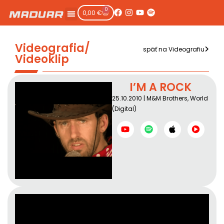
0
0,00
€
Videografia/
späť na Videografiu
Videoklip
I’M A ROCK
25.10.2010 | M&M Brothers, World
(Digital)