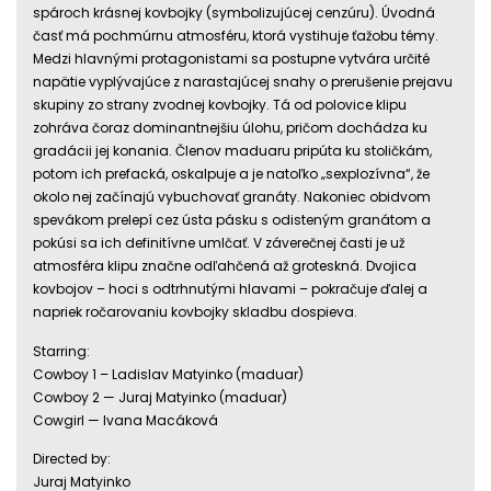
spároch krásnej kovbojky (symbolizujúcej cenzúru). Úvodná
časť má pochmúrnu atmosféru, ktorá vystihuje ťažobu témy.
Medzi hlavnými protagonistami sa postupne vytvára určité
napätie vyplývajúce z narastajúcej snahy o prerušenie prejavu
skupiny zo strany zvodnej kovbojky. Tá od polovice klipu
zohráva čoraz dominantnejšiu úlohu, pričom dochádza ku
gradácii jej konania. Členov maduaru pripúta ku stoličkám,
potom ich prefacká, oskalpuje a je natoľko „sexplozívna“, že
okolo nej začínajú vybuchovať granáty. Nakoniec obidvom
spevákom prelepí cez ústa pásku s odisteným granátom a
pokúsi sa ich definitívne umlčať. V záverečnej časti je už
atmosféra klipu značne odľahčená až groteskná. Dvojica
kovbojov – hoci s odtrhnutými hlavami – pokračuje ďalej a
napriek ročarovaniu kovbojky skladbu dospieva.
Starring:
Cowboy 1 – Ladislav Matyinko (maduar)
Cowboy 2 — Juraj Matyinko (maduar)
Cowgirl — Ivana Macáková
Directed by:
Juraj Matyinko