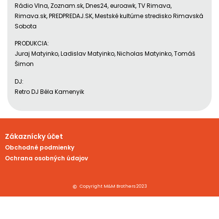
Rádio Vlna, Zoznam.sk, Dnes24, euroawk, TV Rimava,
Rimava.sk, PREDPREDAJ.SK, Mestské kultúrne stredisko Rimavská
Sobota
PRODUKCIA:
Juraj Matyinko, Ladislav Matyinko, Nicholas Matyinko, Tomáš
Šimon
DJ:
Retro DJ Béla Kamenyik
Zákaznícky účet
Obchodné podmienky
Ochrana osobných údajov
Copyright M&M Brothers 2023