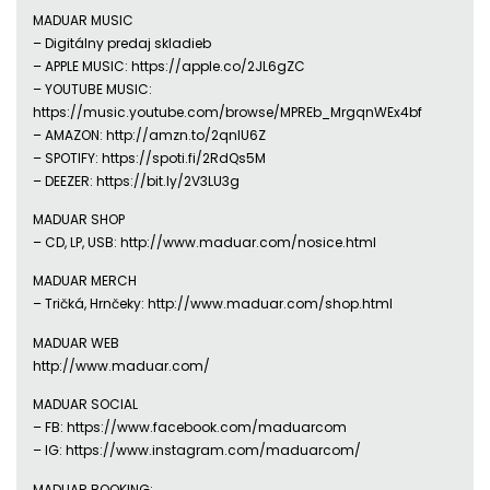
MADUAR MUSIC
– Digitálny predaj skladieb
– APPLE MUSIC: https://apple.co/2JL6gZC
– YOUTUBE MUSIC:
https://music.youtube.com/browse/MPREb_MrgqnWEx4bf
– AMAZON: http://amzn.to/2qnlU6Z
– SPOTIFY: https://spoti.fi/2RdQs5M
– DEEZER: https://bit.ly/2V3LU3g
MADUAR SHOP
– CD, LP, USB: http://www.maduar.com/nosice.html
MADUAR MERCH
– Tričká, Hrnčeky: http://www.maduar.com/shop.html
MADUAR WEB
http://www.maduar.com/
MADUAR SOCIAL
– FB: https://www.facebook.com/maduarcom
– IG: https://www.instagram.com/maduarcom/
MADUAR BOOKING: