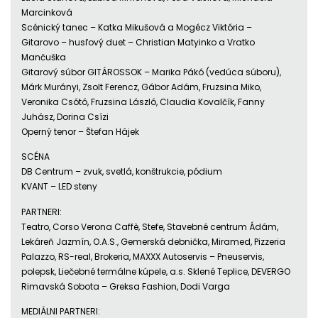
Marcinková
Scénický tanec – Katka Mikušová a Mogécz Viktória –
Gitarovo – husľový duet – Christian Matyinko a Vratko
Mančuška
Gitarový súbor GITÁROSSOK – Marika Pákó (vedúca súboru),
Márk Murányi, Zsolt Ferencz, Gábor Adám, Fruzsina Miko,
Veronika Csótó, Fruzsina László, Claudia Kovalčík, Fanny
Juhász, Dorina Csízi
Operný tenor – Štefan Hájek
SCÉNA
DB Centrum – zvuk, svetlá, konštrukcie, pódium
KVANT – LED steny
PARTNERI:
Teatro, Corso Verona Caffè, Stefe, Stavebné centrum Ádám,
Lekáreň Jazmín, O.A.S., Gemerská debnička, Miramed, Pizzeria
Palazzo, RS-real, Brokeria, MAXXX Autoservis – Pneuservis,
polepsk, Liečebné termálne kúpele, a.s. Sklené Teplice, DEVERGO
Rimavská Sobota – Greksa Fashion, Dodi Varga
MEDIÁLNI PARTNERI: