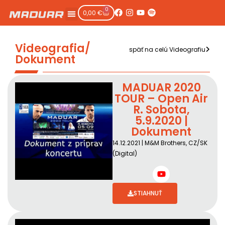
0
0,00
€
Videografia/
späť na celú Videografiu
Dokument
MADUAR 2020
TOUR – Open Air
R. Sobota,
5.9.2020 |
Dokument
14.12.2021 | M&M Brothers, CZ/SK
(Digital)
STIAHNUŤ