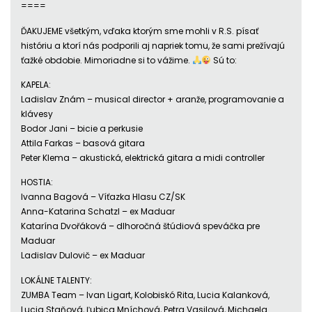
====
ĎAKUJEME všetkým, vďaka ktorým sme mohli v R.S. písať
históriu a ktorí nás podporili aj napriek tomu, že sami prežívajú
ťažké obdobie. Mimoriadne si to vážime.
Sú to:
KAPELA:
Ladislav Znám – musical director + aranže, programovanie a
klávesy
Bodor Jani – bicie a perkusie
Attila Farkas – basová gitara
Peter Klema – akustická, elektrická gitara a midi controller
HOSTIA:
Ivanna Bagová – Víťazka Hlasu CZ/SK
Anna-Katarina Schatzl – ex Maduar
Katarína Dvořáková – dlhoročná štúdiová speváčka pre
Maduar
Ladislav Dulovič – ex Maduar
LOKÁLNE TALENTY:
ZUMBA Team – Ivan Ligart, Kolobiskó Rita, Lucia Kalanková,
Lucia Staňová, Ľubica Mníchová, Petra Vasilová, Michaela