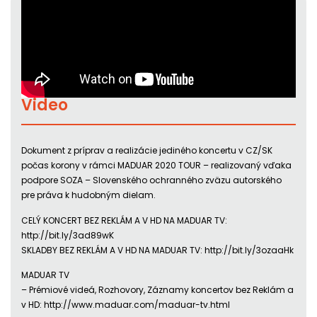
Video
Dokument z príprav a realizácie jediného koncertu v CZ/SK
počas korony v rámci MADUAR 2020 TOUR – realizovaný vďaka
podpore SOZA – Slovenského ochranného zväzu autorského
pre práva k hudobným dielam.
CELÝ KONCERT BEZ REKLÁM A V HD NA MADUAR TV:
http://bit.ly/3ad89wK
SKLADBY BEZ REKLÁM A V HD NA MADUAR TV: http://bit.ly/3ozaaHk
MADUAR TV
– Prémiové videá, Rozhovory, Záznamy koncertov bez Reklám a
v HD: http://www.maduar.com/maduar-tv.html