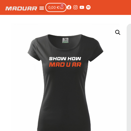
0
0,00
€