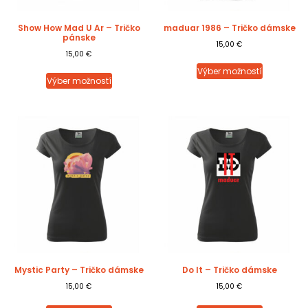
Show How Mad U Ar – Tričko
maduar 1986 – Tričko dámske
pánske
15,00
€
15,00
€
Výber možností
Výber možností
Mystic Party – Tričko dámske
Do It – Tričko dámske
15,00
€
15,00
€