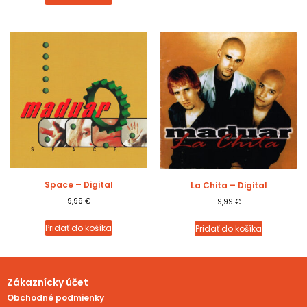
Space – Digital
La Chita – Digital
9,99
€
9,99
€
Pridať do košíka
Pridať do košíka
Zákaznícky účet
Obchodné podmienky