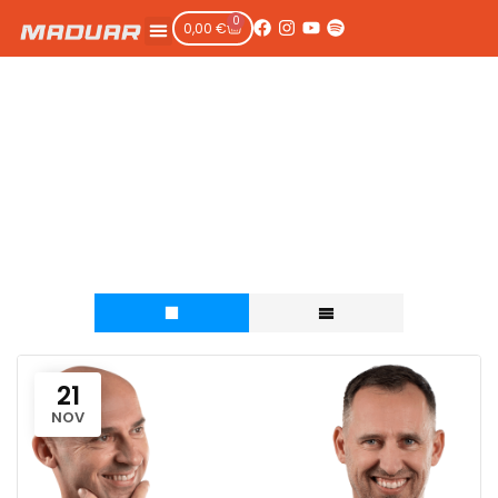
0
0,00
€
Typ udalosti:
Rezervované
21
NOV