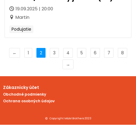
19.09.2025 | 20:00
Martin
Podujatie
←
1
2
3
4
5
6
7
8
→
Zákaznícky účet
Obchodné podmienky
Ochrana osobných údajov
Copyright M&M Brothers 2023