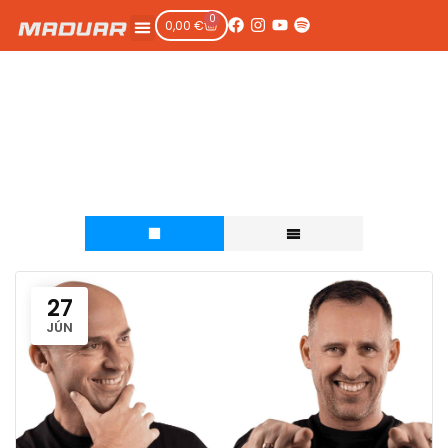
0
0,00
€
Typ udalosti:
Podujatie
27
JÚN