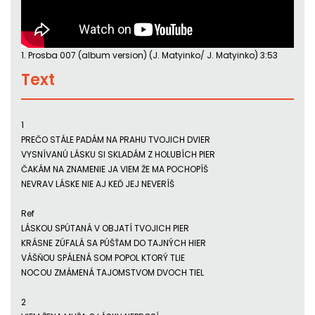
1. Prosba 007 (album version) (J. Matyinko/ J. Matyinko) 3:53
Text
1
PREČO STÁLE PADÁM NA PRAHU TVOJICH DVIER
VYSNÍVANÚ LÁSKU SI SKLADÁM Z HOLUBÍCH PIER
ČAKÁM NA ZNAMENIE JA VIEM ŽE MA POCHOPÍŠ
NEVRAV LÁSKE NIE AJ KEĎ JEJ NEVERÍŠ
Ref
LÁSKOU SPÚTANÁ V OBJATÍ TVOJICH PIER
KRÁSNE ZÚFALÁ SA PÚŠŤAM DO TAJNÝCH HIER
VÁŠŇOU SPÁLENÁ SOM POPOL KTORÝ TLIE
NOCOU ZMÁMENÁ TAJOMSTVOM DVOCH TIEL
2