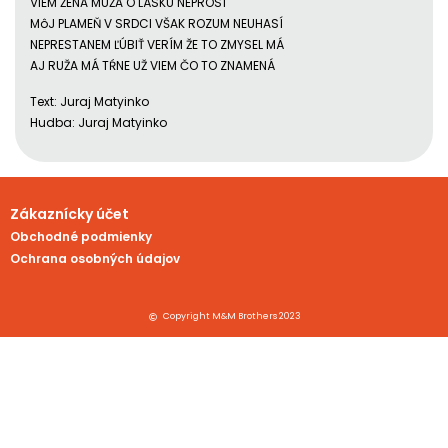
VIEM ŽENA MUŽA O LÁSKU NEPROSÍ
MôJ PLAMEŇ V SRDCI VŠAK ROZUM NEUHASÍ
NEPRESTANEM ĽÚBIŤ VERÍM ŽE TO ZMYSEL MÁ
AJ RUŽA MÁ TŔNE UŽ VIEM ČO TO ZNAMENÁ
Text: Juraj Matyinko
Hudba: Juraj Matyinko
Zákaznícky účet
Obchodné podmienky
Ochrana osobných údajov
Copyright M&M Brothers 2023