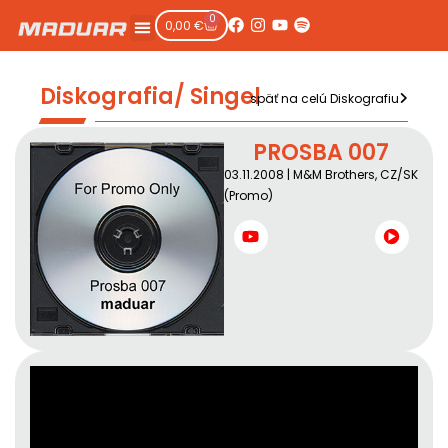
0
0,00
€
Diskografia/ Singel
späť na celú Diskografiu
PROSBA 007
03.11.2008 | M&M Brothers, CZ/SK
(Promo)