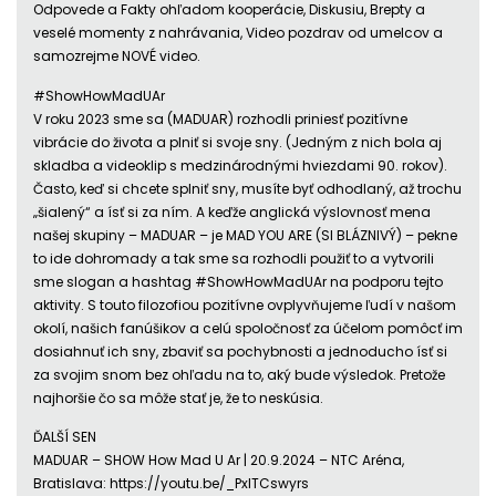
Odpovede a Fakty ohľadom kooperácie, Diskusiu, Brepty a
veselé momenty z nahrávania, Video pozdrav od umelcov a
samozrejme NOVÉ video.
#ShowHowMadUAr
V roku 2023 sme sa (MADUAR) rozhodli priniesť pozitívne
vibrácie do života a plniť si svoje sny. (Jedným z nich bola aj
skladba a videoklip s medzinárodnými hviezdami 90. rokov).
Často, keď si chcete splniť sny, musíte byť odhodlaný, až trochu
„šialený“ a ísť si za ním. A keďže anglická výslovnosť mena
našej skupiny – MADUAR – je MAD YOU ARE (SI BLÁZNIVÝ) – pekne
to ide dohromady a tak sme sa rozhodli použiť to a vytvorili
sme slogan a hashtag #ShowHowMadUAr na podporu tejto
aktivity. S touto filozofiou pozitívne ovplyvňujeme ľudí v našom
okolí, našich fanúšikov a celú spoločnosť za účelom pomôcť im
dosiahnuť ich sny, zbaviť sa pochybnosti a jednoducho ísť si
za svojim snom bez ohľadu na to, aký bude výsledok. Pretože
najhoršie čo sa môže stať je, že to neskúsia.
ĎALŠÍ SEN
MADUAR – SHOW How Mad U Ar | 20.9.2024 – NTC Aréna,
Bratislava: https://youtu.be/_PxITCswyrs