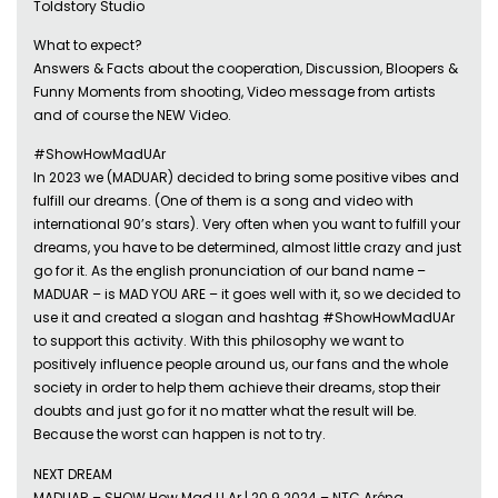
Toldstory Studio
What to expect?
Answers & Facts about the cooperation, Discussion, Bloopers &
Funny Moments from shooting, Video message from artists
and of course the NEW Video.
#ShowHowMadUAr
In 2023 we (MADUAR) decided to bring some positive vibes and
fulfill our dreams. (One of them is a song and video with
international 90’s stars). Very often when you want to fulfill your
dreams, you have to be determined, almost little crazy and just
go for it. As the english pronunciation of our band name –
MADUAR – is MAD YOU ARE – it goes well with it, so we decided to
use it and created a slogan and hashtag #ShowHowMadUAr
to support this activity. With this philosophy we want to
positively influence people around us, our fans and the whole
society in order to help them achieve their dreams, stop their
doubts and just go for it no matter what the result will be.
Because the worst can happen is not to try.
NEXT DREAM
MADUAR – SHOW How Mad U Ar | 20.9.2024 – NTC Aréna,