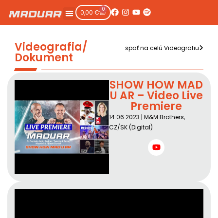
0
0,00
€
Videografia/
späť na celú Videografiu
Dokument
SHOW HOW MAD
U AR – Video Live
Premiere
14.06.2023 | M&M Brothers,
CZ/SK (Digital)